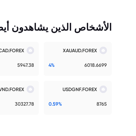
الأشخاص الذين يشاهدون أيضً
CAD.FOREX
XAUAUD.FOREX
5947.38
4%
6018.6699
VND.FOREX
USDGNF.FOREX
30327.78
0.59%
8765