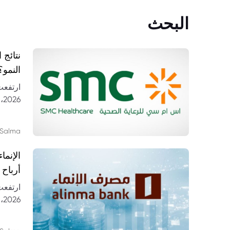
البحث
النمو؟
26
مستشف
Salma
أرباح 
6
النتائج