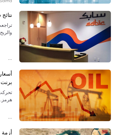
Salma
نتائج سابك 2026: الخسائر ت
والربح
التعاف
--
أسعار
برنت وI
تحركت 
لسوق ا
--
أزمة م