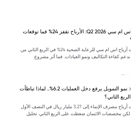
نتائج اس ام سي Q2 2026: الأرباح تقفز 24% فما توقعات
ارتفعت أرباح اس ام سي للرعاية الصحية 24% في الربع الثاني من
20، بدعم كفاءة التكاليف ونمو العيادات. فما أثر مشروع
ى سابك على التوقعات؟
|
--
الإنماء: نمو التمويل يرفع دخل العمليات 6.2%.. لماذا تباطأت
الربع الثاني؟
ارتفعت أرباح مصرف الإنماء إلى 3.27 مليار ريال في النصف الأول
202، لكن مخصصات الائتمان ضغطت على الربع الثاني. تحليل
 والتمويل والودائع والتوزيعات والتوقعات.