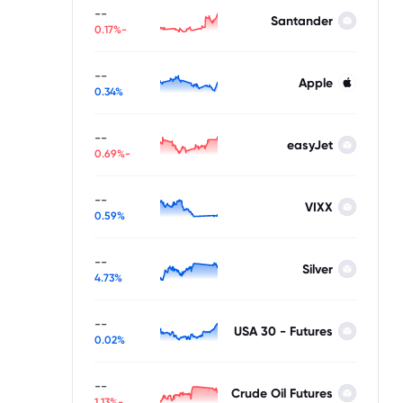
--
Santander
-0.17%
--
Apple
0.34%
--
easyJet
-0.69%
--
VIXX
0.59%
--
Silver
4.73%
--
USA 30 - Futures
0.02%
--
Crude Oil Futures
-1.13%