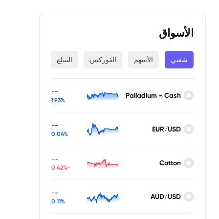
الأسواق
شعبي
الأسهم
الفوركس
السلع
المؤشرات
--
Palladium - Cash
1.93%
--
EUR/USD
0.04%
--
Cotton
-0.42%
--
AUD/USD
0.11%