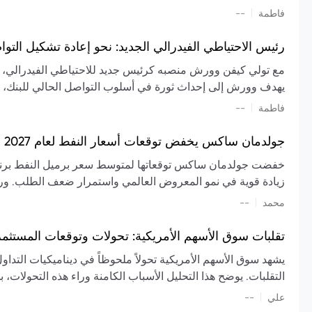
تشكيل تقييم الصناعة، مع توقعات بارتفاع مستمر في الأسعار عل
|
فاطمة
--
المعروض.
رئيس الاحتياطي الفيدرالي الجديد: نحو إعادة تشكيل التو
مع تولي كيفن وورش منصبه كرئيس جديد للاحتياطي الفيدرالي، تتجه
يهدف وورش إلى إحداث ثورة في أسلوب التواصل الحالي للبنك، مع
السياسة ويمنح البنك المركزي دوراً مبالغاً فيه. يسعى إلى إعاد
|
فاطمة
--
وتواترها، بهدف تقليل الاعتماد على إشارات السوق المسبقة وتعزيز
جولدمان ساكس يخفض توقعات أسعار النفط لعام 2027 وسط تغيرات في العرض والطلب
زيادة قوية في نمو المعروض العالمي واستمرار ضعف الطلب. ور
|
محمد
--
عام 2026. يشير التقرير أيضًا إلى أن تأثير اضطرابات الن
العالمية في الربع الثاني بلغت 
تقلبات سوق الأسهم الأمريكية: تحولات وتوقعات المستثم
سابقًا. من المتوقع عودة صادرات دول الخليج إلى طبيعتها بحل
يشهد سوق الأسهم الأمريكية تحولاً ملحوظاً في ديناميكيات التدا
عدم اليقين الجيوسياسي يمكن أن يؤدي إلى تقلبات سعرية حادة، 
التقلبات. يوضح هذا التحليل الأسباب الكامنة وراء هذه التحولات، ب
استمرار الاضطرابات، وسيناريوهات لانخفاض الأسعار في حال
|
علي
إضافي.
--