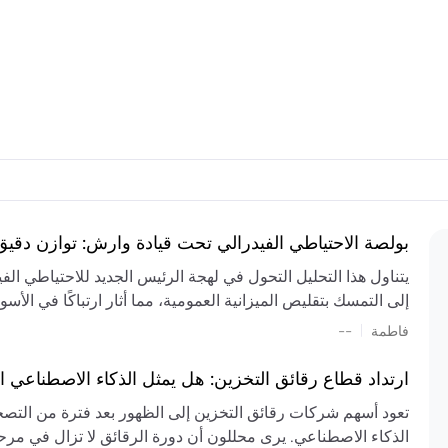
بولصة الاحتياطي الفيدرالي تحت قيادة وارش: توازن دقي
يتناول هذا التحليل التحول في لهجة الرئيس الجديد للاحتياطي ال
إلى التمسك بتقليص الميزانية العمومية، مما أثار ارتباكًا في الأس
المستمر، والعجز المالي الكبير، والتوترات الجيوسياسية في الش
|
فاطمة
--
الميزانية بشكل حاد. يتنبأ الخبراء بفترة ترقب للسياسة النقدية، 
وتجنب التدابير الاستفزازية التي قد تزعزع استقرار السوق.
ارتداد قطاع رقائق التخزين: هل يمثل الذكاء الاصطناعي ا
تعود أسهم شركات رقائق التخزين إلى الظهور بعد فترة من التص
الذكاء الاصطناعي. يرى محللون أن دورة الرقائق لا تزال في مرحل