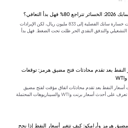
|
--
تراجع 80% فهل بدأ التعافي؟
تراجعت خسارة سابك الفصلية إلى 833 مليون ريال، لكن الإيرادات
 التشغيلي والتدفق النقدي الحر ظلت تحت الضغط. فهل بدأ
ي؟
 النفط بعد تقدم محادثات فتح مضيق هرمز: توقعات
WT
أسعار النفط بعد تقدم محادثات اتفاق مؤقت لفتح مضيق
هرمز. تعرف على أحدث أسعار برنت وWTI والسيناريوهات المحتملة
لنفط.
ضيق هرمز وأرامكو: كيف تتغير أسعار النفط إذا نجح