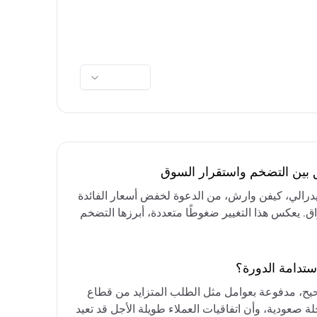
ق بين التضخم واستقرار السوق
فيدرالي، كيفن وارش، من الدعوة لخفض أسعار الفائدة
واق. يعكس هذا التغيير ضغوطًا متعددة، أبرزها التضخم
رق الأوسط، التي تقيد خيارات خفض الفائدة أو خفض
مع التركيز على الحفاظ على أسعار الفائدة مرتفعة
ستدامة الدورة؟
حيح، مدفوعة بعوامل مثل الطلب المتزايد من قطاع
ة صعودية، وأن اتفاقيات العملاء طويلة الأجل قد تعيد