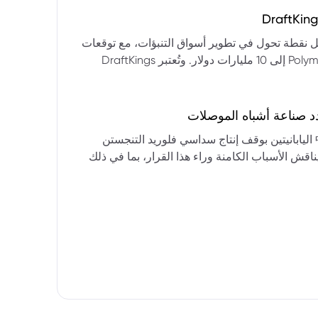
التكنولوجيا:** فقدت الأسهم التكنولوجية الكبرى قوتها الرائدة، وأصبحت حركاتها السعرية متقلبة. * **زيادة تقلب
المؤشرات:** بلغ تذبذب مؤشر S&P 500 مستويات قياسية، مما يشير إلى انخفاض كبير في استقرار السوق. * **عوامل
ديث من بيرنشتاين إلى أن كأس العالم 2026 قد تمثل نقطة تحول في تطوير أسواق التنبؤات، مع توقعات
وبيانات التوظيف، تضع المستثمرين في حالة صراع بين
بأن تصل حجم الرهانات الأمريكية في أسواق مثل Kalshi و Polymarket إلى 10 مليارات دولار. وتُعتبر DraftKings
داول القطاعات وتبادل الأنماط، مع تباعد آراء المستثمرين حول
 الحصرية باللغة الإسبانية، بالإضافة إلى توسعها في
يدرالي:** يترقب السوق قرارات مجلس الاحتياطي الفيدرالي ومؤتمراته
لاتجاه المستقبلي. * **تحذيرات محللي وول ستريت:** تصاعد التشاؤم بين محللي وول
د صناعة أشباه الموصلات
يستعرض هذا التحليل تداعيات قرار شركتي關東電化 و中央硝子 اليابانيتين بوقف إنتاج سداسي فلوريد التنجستن
يناقش الأسباب الكامنة وراء هذا القرار، بما في ذلك
ة الأمد في تأمين الإمدادات. كما يسلط الضوء على
المخاطر التي تواجه شركات الرقائق الكبرى مثل سامسونج، وSK Hynix، وTSMC، والحاجة الملحة لإيجاد بدائل. ويتطرق
لية، وآفاق إعادة هيكلة سلسلة التوريد العالمية نحو
كون طويلة الأمد ومكلفة.