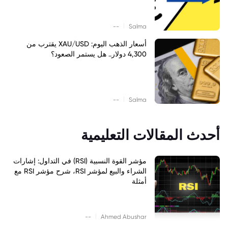
|
--
Salma
أسعار الذهب اليوم: XAU/USD يقترب من
4,300 دولار.. هل يستمر الصعود؟
|
--
Salma
أحدث المقالات التعليمية
مؤشر القوة النسبية (RSI) في التداول: إشارات
الشراء والبيع لمؤشر RSI، شرح مؤشر RSI مع
أمثلة
|
--
Ahmed Abushar