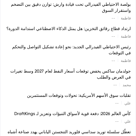
بولصة الاحتياطي الفيدرالي تحت قيادة وارش: توازن دقيق بين التضخم
واستقرار السوق
|
فاطمة
--
ارتداد قطاع رقائق التخزين: هل يمثل الذكاء الاصطناعي استدامة الدورة؟
|
فاطمة
--
رئيس الاحتياطي الفيدرالي الجديد: نحو إعادة تشكيل التواصل والتحكم
في التوقعات
|
فاطمة
--
جولدمان ساكس يخفض توقعات أسعار النفط لعام 2027 وسط تغيرات
في العرض والطلب
|
محمد
--
تقلبات سوق الأسهم الأمريكية: تحولات وتوقعات المستثمرين
|
علي
--
كأس العالم 2026: دفعة قوية لأسواق التنبؤات وتعزيز لـ DraftKings
|
علي
--
تعطّل سلسلة توريد سداسي فلوريد التنجستن الياباني يهدد صناعة أشباه