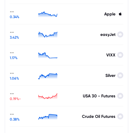
--
Apple
0.34%
--
easyJet
3.42%
--
VIXX
1.17%
--
Silver
1.06%
--
USA 30 - Futures
-0.19%
--
Crude Oil Futures
0.38%