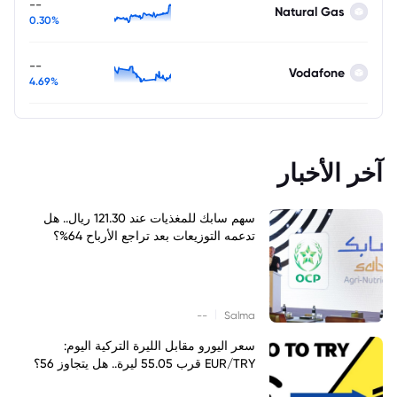
--
Natural Gas
0.30%
--
Vodafone
4.69%
آخر الأخبار
سهم سابك للمغذيات عند 121.30 ريال.. هل
تدعمه التوزيعات بعد تراجع الأرباح 64%؟
|
--
Salma
سعر اليورو مقابل الليرة التركية اليوم:
EUR/TRY قرب 55.05 ليرة.. هل يتجاوز 56؟