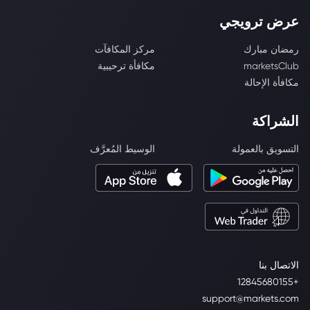
عرض ترويجي
رمضان مبارك
مركز المكافآت
marketsClub
مكافأة ترحيبية
مكافأة الإحالة
الشراكة
التسويق بالعمولة
الوسيط المُعرَّف
الاتصال بنا
+12845680155
support@markets.com