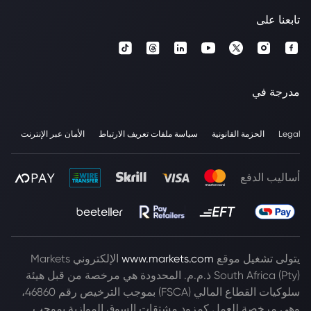
تابعنا على
مدرجة في
Legal
الحزمة القانونية
سياسة ملفات تعريف الارتباط
الأمان عبر الإنترنت
أساليب الدفع
يتولى تشغيل موقع
www.markets.com
الإلكتروني Markets
South Africa (Pty) ذ.م.م. المحدودة هي مرخصة من قبل هيئة
سلوكيات القطاع المالي (FSCA) بموجب الترخيص رقم 46860،
وهي مرخصة للعمل كمزود مشتقات السوق الموازية بموجب