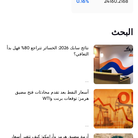
0.16%
24160.2168
البحث
نتائج سابك 2026: الخسائر تتراجع 80% فهل بدأ
التعافي؟
--
أسعار النفط بعد تقدم محادثات فتح مضيق
هرمز: توقعات برنت وWTI
--
أزمة مضيق هرمز وأرامكو: كيف تتغير أسعار