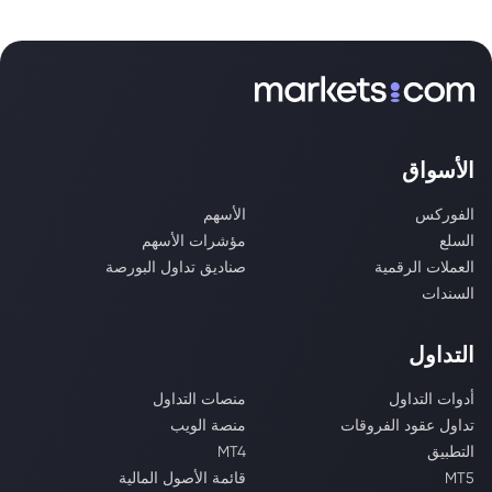
الأسواق
الفوركس
الأسهم
السلع
مؤشرات الأسهم
العملات الرقمية
صناديق تداول البورصة
السندات
التداول
أدوات التداول
منصات التداول
تداول عقود الفروقات
منصة الويب
التطبيق
MT4
MT5
قائمة الأصول المالية