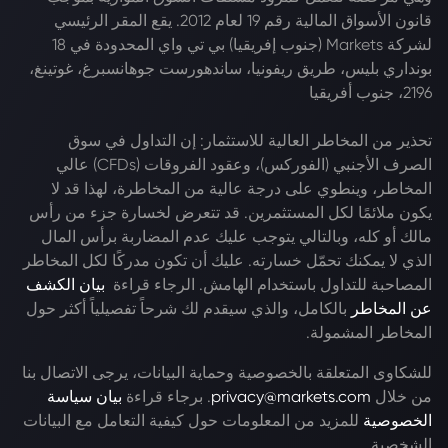
قانون الأسواق المالية رقم 19 لعام 2012. يقع المقر الرئيسي
لشركة Markets (جنوب إفريقيا) بي تي واي المحدودة في 18
بونداري بليس، طريق ريفونيا، ساندهورست جوهانسبرغ، غوتينغ،
2196، جنوب أفريقيا
تحذير من المخاطر العالية للاستثمار: إن التداول في سوق
الصرف الأجنبي (الفوركس)، وعقود الفروقات (CFDs) عالي
المخاطر، وينطوي على درجة عالية من المخاطرة، لهذا قد لا
يكون ملائمًا لكل المستثمرين. قد تتعرض لخسارة جزء من رأس
مالك أو كله، وبالتالي يتوجب عليك عدم المضاربة برأس المال
الذي لا يمكنك تحمّل خسارته. عليك أن تكون مدركًا لكل المخاطر
المصاحبة للتداول باستخدام الهامش. الرجاء قراءة
بيان الكشف
عن المخاطر
بالكامل، والذي سيقدم لك شرحاً تفصيلياً أكثر حول
المخاطر المشمولة.
للشكاوى المتعلقة بالخصوصية وحماية البيانات، يرجى الاتصال بنا
من خلال
privacy@markets.com
. برجاء قراءة
بيان سياسة
الخصوصية
للمزيد من المعلومات حول كيفية التعامل مع البيانات
الشخصية.