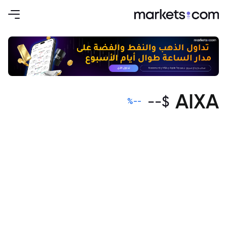
AIXA
--
$
%
--