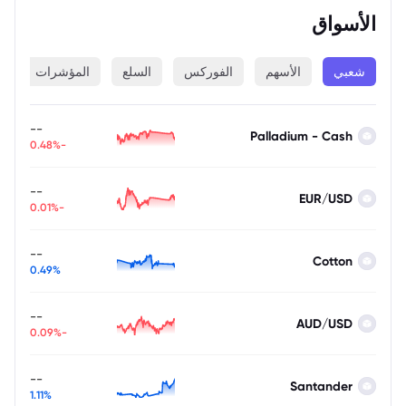
الأسواق
شعبي
الأسهم
الفوركس
السلع
المؤشرات
ا
--
Palladium - Cash
-0.48%
--
EUR/USD
-0.01%
--
Cotton
0.49%
--
AUD/USD
-0.09%
--
Santander
1.11%