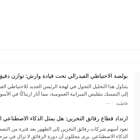
بولصة الاحتياطي الفيدرالي تحت قيادة وارش: توازن دقي
يتناول هذا التحليل التحول في لهجة الرئيس الجديد للاحتياطي ال
إلى التمسك بتقليص الميزانية العمومية، مما أثار ارتباكًا في الأس
المستمر، والعجز المالي الكبير، والتوترات الجيوسياسية في الش
|
فاطمة
--
الميزانية بشكل حاد. يتنبأ الخبراء بفترة ترقب للسياسة النقدية، 
وتجنب التدابير الاستفزازية التي قد تزعزع استقرار السوق.
ارتداد قطاع رقائق التخزين: هل يمثل الذكاء الاصطناعي ا
تعود أسهم شركات رقائق التخزين إلى الظهور بعد فترة من التص
الذكاء الاصطناعي. يرى محللون أن دورة الرقائق لا تزال في مرحل