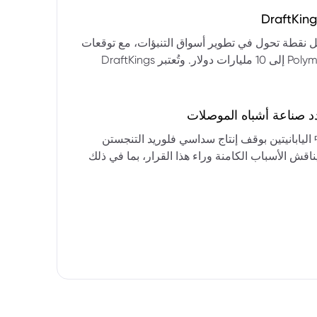
التكنولوجيا:** فقدت الأسهم التكنولوجية الكبرى قوتها الرائدة، وأصبحت حركاتها السعرية متقلبة. * **زيادة تقلب
المؤشرات:** بلغ تذبذب مؤشر S&P 500 مستويات قياسية، مما يشير إلى انخفاض كبير في استقرار السوق. * **عوامل
ديث من بيرنشتاين إلى أن كأس العالم 2026 قد تمثل نقطة تحول في تطوير أسواق التنبؤات، مع توقعات
وبيانات التوظيف، تضع المستثمرين في حالة صراع بين
بأن تصل حجم الرهانات الأمريكية في أسواق مثل Kalshi و Polymarket إلى 10 مليارات دولار. وتُعتبر DraftKings
داول القطاعات وتبادل الأنماط، مع تباعد آراء المستثمرين حول
 الحصرية باللغة الإسبانية، بالإضافة إلى توسعها في
يدرالي:** يترقب السوق قرارات مجلس الاحتياطي الفيدرالي ومؤتمراته
لاتجاه المستقبلي. * **تحذيرات محللي وول ستريت:** تصاعد التشاؤم بين محللي وول
د صناعة أشباه الموصلات
يستعرض هذا التحليل تداعيات قرار شركتي關東電化 و中央硝子 اليابانيتين بوقف إنتاج سداسي فلوريد التنجستن
يناقش الأسباب الكامنة وراء هذا القرار، بما في ذلك
ة الأمد في تأمين الإمدادات. كما يسلط الضوء على
المخاطر التي تواجه شركات الرقائق الكبرى مثل سامسونج، وSK Hynix، وTSMC، والحاجة الملحة لإيجاد بدائل. ويتطرق
لية، وآفاق إعادة هيكلة سلسلة التوريد العالمية نحو
كون طويلة الأمد ومكلفة.