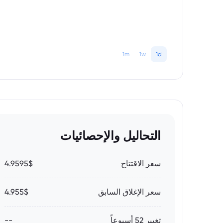
1m
1w
1d
التحاليل والإحصائيات
سعر الاقتتاح
4.9595$
سعر الإغلاق السابق
4.955$
تغيير 52 أسبوعاً
--