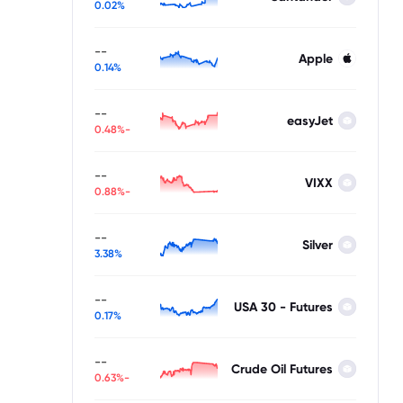
0.02%
--
Apple
0.14%
--
easyJet
-0.48%
--
VIXX
-0.88%
--
Silver
3.38%
--
USA 30 - Futures
0.17%
--
Crude Oil Futures
-0.63%