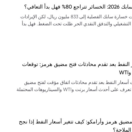
تراجع 80% فهل بدأ التعافي؟
تراجعت خسارة سابك الفصلية إلى 833 مليون ريال، لكن الإيرادات
 التشغيلي والتدفق النقدي الحر ظلت تحت الضغط. فهل بدأ
ي؟
 النفط بعد تقدم محادثات فتح مضيق هرمز: توقعات
WT
أسعار النفط بعد تقدم محادثات اتفاق مؤقت لفتح مضيق
هرمز. تعرف على أحدث أسعار برنت وWTI والسيناريوهات المحتملة
لنفط.
ضيق هرمز وأرامكو: كيف تتغير أسعار النفط إذا نجح
الملاحة؟