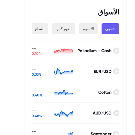
الأسواق
شعبي
الأسهم
الفوركس
السلع
المؤشرات
--
Palladium - Cash
-0.10%
--
EUR/USD
0.33%
--
Cotton
0.40%
--
AUD/USD
0.48%
--
Santander