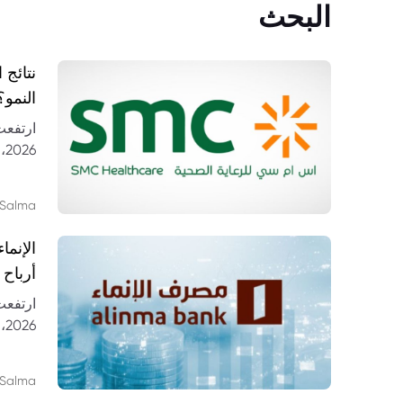
البحث
النمو؟
26
مستشف
Salma
أرباح 
6
النتائج
Salma