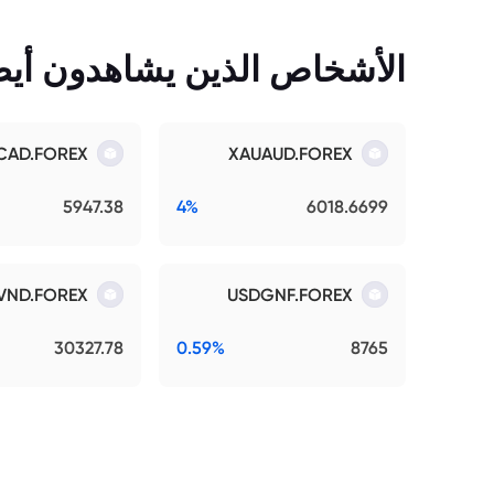
الأشخاص الذين يشاهدون أيضً
CAD.FOREX
XAUAUD.FOREX
5947.38
4%
6018.6699
VND.FOREX
USDGNF.FOREX
30327.78
0.59%
8765