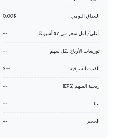
النطاق اليومي
0.00$
أعلى/ أقل سعر في ٥٢ أسبوعًا
--
توزيعات الأرباح لكل سهم
--
القيمة السوقية
--$
ربحية السهم (EPS)
--
بيتا
--
الحجم
--