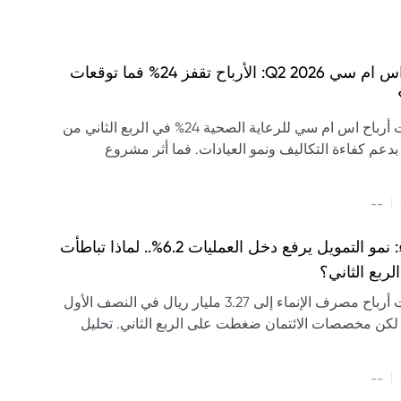
نتائج اس ام سي Q2 2026: الأرباح تقفز 24% فما توقعات
ارتفعت أرباح اس ام سي للرعاية الصحية 24% في الربع الثاني من
20، بدعم كفاءة التكاليف ونمو العيادات. فما أثر مشروع
ى سابك على التوقعات؟
|
--
الإنماء: نمو التمويل يرفع دخل العمليات 6.2%.. لماذا تباطأت
الربع الثاني؟
ارتفعت أرباح مصرف الإنماء إلى 3.27 مليار ريال في النصف الأول
202، لكن مخصصات الائتمان ضغطت على الربع الثاني. تحليل
 والتمويل والودائع والتوزيعات والتوقعات.
|
--