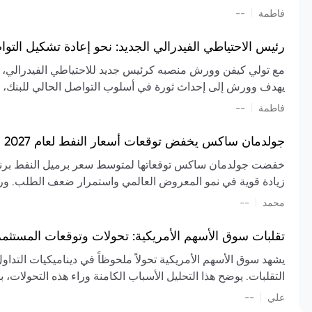
تشكيل تقييم الصناعة، مع توقعات بارتفاع مستمر في الأسعار عل
|
فاطمة
--
المعروض.
رئيس الاحتياطي الفيدرالي الجديد: نحو إعادة تشكيل التو
مع تولي كيفن وورش منصبه كرئيس جديد للاحتياطي الفيدرالي، تتجه
يهدف وورش إلى إحداث ثورة في أسلوب التواصل الحالي للبنك، مع
السياسة ويمنح البنك المركزي دوراً مبالغاً فيه. يسعى إلى إعاد
|
فاطمة
--
وتواترها، بهدف تقليل الاعتماد على إشارات السوق المسبقة وتعزيز
جولدمان ساكس يخفض توقعات أسعار النفط لعام 2027 وسط تغيرات في العرض والطلب
زيادة قوية في نمو المعروض العالمي واستمرار ضعف الطلب. ور
|
محمد
--
عام 2026. يشير التقرير أيضًا إلى أن تأثير اضطرابات الن
العالمية في الربع الثاني بلغت 
تقلبات سوق الأسهم الأمريكية: تحولات وتوقعات المستثم
سابقًا. من المتوقع عودة صادرات دول الخليج إلى طبيعتها بحل
يشهد سوق الأسهم الأمريكية تحولاً ملحوظاً في ديناميكيات التدا
عدم اليقين الجيوسياسي يمكن أن يؤدي إلى تقلبات سعرية حادة، 
التقلبات. يوضح هذا التحليل الأسباب الكامنة وراء هذه التحولات، ب
استمرار الاضطرابات، وسيناريوهات لانخفاض الأسعار في حال
|
علي
إضافي.
--