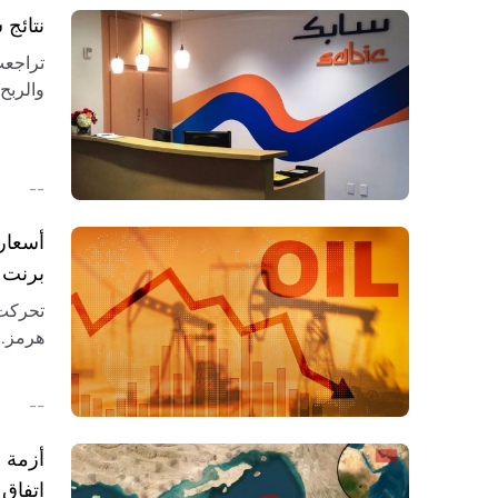
نتائج سابك 2026: الخسائر ت
والربح
التعاف
--
أسعار
برنت وI
تحركت 
لسوق ا
--
أزمة م
اتفاق 