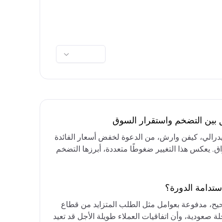
ق بين التضخم واستقرار السوق
فيدرالي، كيفن وارش، من الدعوة لخفض أسعار الفائدة
واق. يعكس هذا التغيير ضغوطًا متعددة، أبرزها التضخم
رق الأوسط، التي تقيد خيارات خفض الفائدة أو خفض
مع التركيز على الحفاظ على أسعار الفائدة مرتفعة
ستدامة الدورة؟
حيح، مدفوعة بعوامل مثل الطلب المتزايد من قطاع
ة صعودية، وأن اتفاقيات العملاء طويلة الأجل قد تعيد