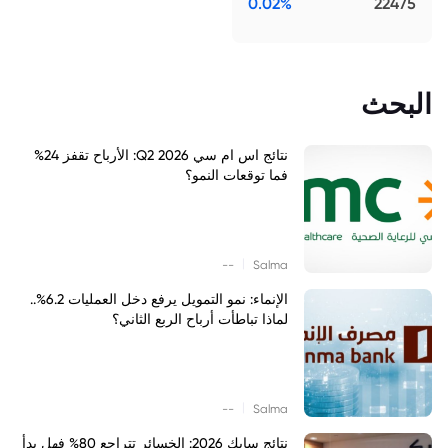
0.02%
22475
البحث
نتائج اس ام سي Q2 2026: الأرباح تقفز 24%
فما توقعات النمو؟
|
--
Salma
الإنماء: نمو التمويل يرفع دخل العمليات 6.2%..
لماذا تباطأت أرباح الربع الثاني؟
|
--
Salma
نتائج سابك 2026: الخسائر تتراجع 80% فهل بدأ