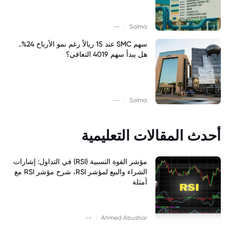
|
--
Salma
سهم SMC عند 15 ريالاً رغم نمو الأرباح 24%..
هل يبدأ سهم 4019 التعافي؟
|
--
Salma
أحدث المقالات التعليمية
مؤشر القوة النسبية (RSI) في التداول: إشارات
الشراء والبيع لمؤشر RSI، شرح مؤشر RSI مع
أمثلة
|
--
Ahmed Abushar