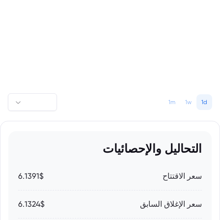
1m
1w
1d
التحاليل والإحصائيات
سعر الاقتتاح
6.1391$
سعر الإغلاق السابق
6.1324$