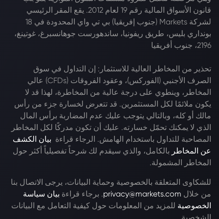
قانون الأسواق المالية رقم 19 لعام 2012. يقع المقر الرئيسي
لشركة Markets (جنوب إفريقيا) بي تي واي المحدودة في 18
بونداري بليس، طريق ريفونيا، ساندهورست جوهانسبرغ، غوتينغ،
2196، جنوب أفريقيا
تحذير من المخاطر العالية للاستثمار: إن التداول في سوق
الصرف الأجنبي (الفوركس)، وعقود الفروقات (CFDs) عالي
المخاطر، وينطوي على درجة عالية من المخاطرة، لهذا قد لا
يكون ملائمًا لكل المستثمرين. قد تتعرض لخسارة جزء من رأس
مالك أو كله، وبالتالي يتوجب عليك عدم المضاربة برأس المال
الذي لا يمكنك تحمّل خسارته. عليك أن تكون مدركًا لكل المخاطر
المصاحبة للتداول باستخدام الهامش. الرجاء قراءة
بيان الكشف
عن المخاطر
بالكامل، والذي سيقدم لك شرحاً تفصيلياً أكثر حول
المخاطر المشمولة.
للشكاوى المتعلقة بالخصوصية وحماية البيانات، يرجى الاتصال بنا
من خلال
privacy@markets.com
. برجاء قراءة
بيان سياسة
الخصوصية
للمزيد من المعلومات حول كيفية التعامل مع البيانات
الشخصية.