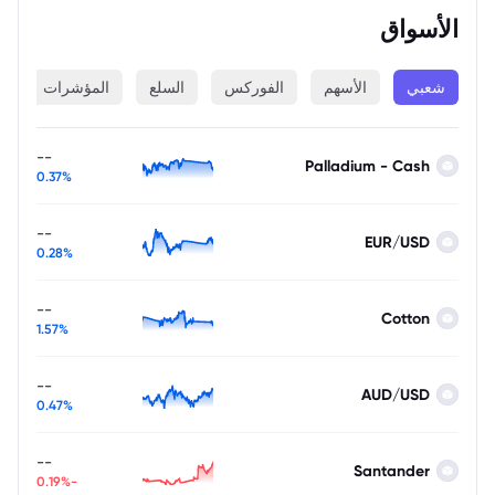
الأسواق
شعبي
الأسهم
الفوركس
السلع
المؤشرات
ا
--
Palladium - Cash
0.37%
--
EUR/USD
0.28%
--
Cotton
1.57%
--
AUD/USD
0.47%
--
Santander
-0.19%