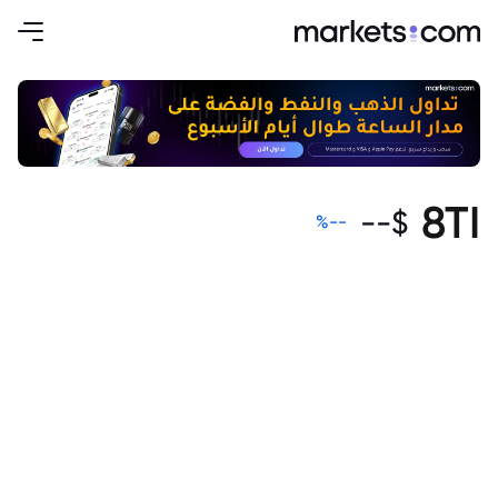
8TI
--
$
%
--