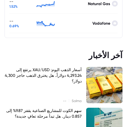
--
Natural Gas
1.52%
--
Vodafone
0.69%
آخر الأخبار
أسعار الذهب اليوم: XAU/USD يرتفع إلى
4,293.24 دولاراً.. هل يخترق الذهب حاجز 4,300
دولار؟
|
--
Salma
سهم الكوت للمشاريع الصناعية يقفز 9.87% إلى
0.857 دينار.. هل تبدأ مرحلة تعافٍ جديدة؟