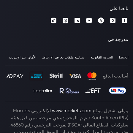
تابعنا على
مدرجة في
Legal
الحزمة القانونية
سياسة ملفات تعريف الارتباط
الأمان عبر الإنترنت
أساليب الدفع
يتولى تشغيل موقع
www.markets.com
الإلكتروني Markets
South Africa (Pty) ذ.م.م. المحدودة هي مرخصة من قبل هيئة
سلوكيات القطاع المالي (FSCA) بموجب الترخيص رقم 46860،
وهي مرخصة للعمل كمزود مشتقات السوق الموازية بموجب