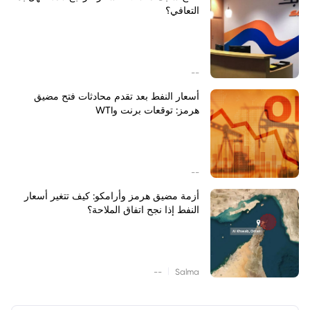
التعافي؟
--
أسعار النفط بعد تقدم محادثات فتح مضيق
هرمز: توقعات برنت وWTI
--
أزمة مضيق هرمز وأرامكو: كيف تتغير أسعار
النفط إذا نجح اتفاق الملاحة؟
|
--
Salma