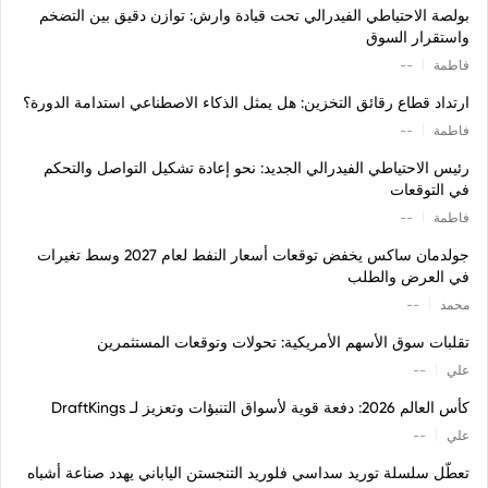
بولصة الاحتياطي الفيدرالي تحت قيادة وارش: توازن دقيق بين التضخم
واستقرار السوق
|
فاطمة
--
ارتداد قطاع رقائق التخزين: هل يمثل الذكاء الاصطناعي استدامة الدورة؟
|
فاطمة
--
رئيس الاحتياطي الفيدرالي الجديد: نحو إعادة تشكيل التواصل والتحكم
في التوقعات
|
فاطمة
--
جولدمان ساكس يخفض توقعات أسعار النفط لعام 2027 وسط تغيرات
في العرض والطلب
|
محمد
--
تقلبات سوق الأسهم الأمريكية: تحولات وتوقعات المستثمرين
|
علي
--
كأس العالم 2026: دفعة قوية لأسواق التنبؤات وتعزيز لـ DraftKings
|
علي
--
تعطّل سلسلة توريد سداسي فلوريد التنجستن الياباني يهدد صناعة أشباه