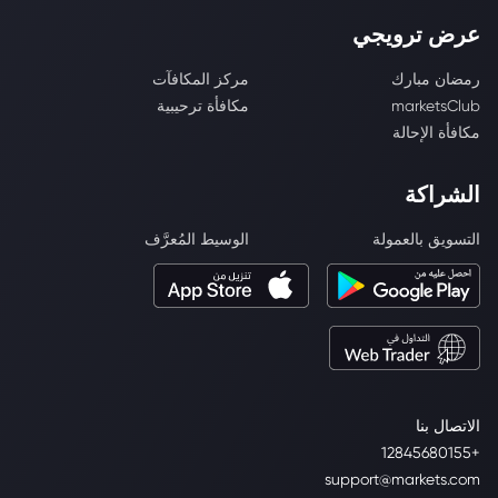
عرض ترويجي
رمضان مبارك
مركز المكافآت
marketsClub
مكافأة ترحيبية
مكافأة الإحالة
الشراكة
التسويق بالعمولة
الوسيط المُعرَّف
الاتصال بنا
+12845680155
support@markets.com