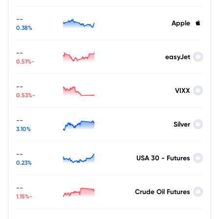
--
Apple
0.38%
--
easyJet
-0.51%
--
VIXX
-0.53%
--
Silver
3.10%
--
USA 30 - Futures
0.23%
--
Crude Oil Futures
-1.15%