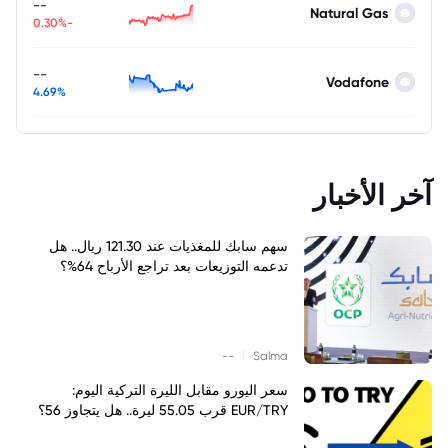
--
Natural Gas
-0.30%
--
Vodafone
4.69%
آخر الأخبار
سهم سابك للمغذيات عند 121.30 ريال.. هل
تدعمه التوزيعات بعد تراجع الأرباح 64%؟
|
--
Salma
سعر اليورو مقابل الليرة التركية اليوم:
EUR/TRY قرب 55.05 ليرة.. هل يتجاوز 56؟