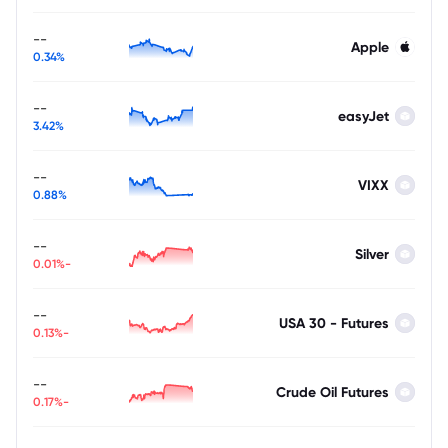
--
Apple
0.34%
--
easyJet
3.42%
--
VIXX
0.88%
--
Silver
-0.01%
--
USA 30 - Futures
-0.13%
--
Crude Oil Futures
-0.17%