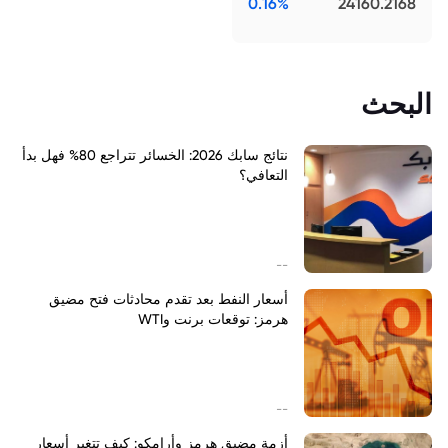
0.16%
24160.2168
البحث
نتائج سابك 2026: الخسائر تتراجع 80% فهل بدأ
التعافي؟
--
أسعار النفط بعد تقدم محادثات فتح مضيق
هرمز: توقعات برنت وWTI
--
أزمة مضيق هرمز وأرامكو: كيف تتغير أسعار