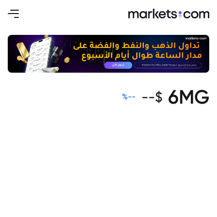
6MG
--
$
%
--