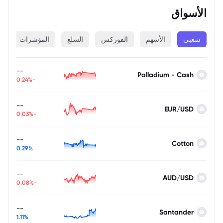
الأسواق
شعبي
الأسهم
الفوركس
السلع
المؤشرات
ا
--
Palladium - Cash
-0.24%
--
EUR/USD
-0.03%
--
Cotton
0.29%
--
AUD/USD
-0.08%
--
Santander
1.11%