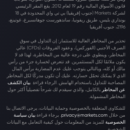
قانون الأسواق المالية رقم 19 لعام 2012. يقع المقر الرئيسي
لشركة Markets (جنوب إفريقيا) بي تي واي المحدودة في 18
بونداري بليس، طريق ريفونيا، ساندهورست جوهانسبرغ، غوتينغ،
2196، جنوب أفريقيا
تحذير من المخاطر العالية للاستثمار: إن التداول في سوق
الصرف الأجنبي (الفوركس)، وعقود الفروقات (CFDs) عالي
المخاطر، وينطوي على درجة عالية من المخاطرة، لهذا قد لا
يكون ملائمًا لكل المستثمرين. قد تتعرض لخسارة جزء من رأس
مالك أو كله، وبالتالي يتوجب عليك عدم المضاربة برأس المال
الذي لا يمكنك تحمّل خسارته. عليك أن تكون مدركًا لكل المخاطر
المصاحبة للتداول باستخدام الهامش. الرجاء قراءة
بيان الكشف
عن المخاطر
بالكامل، والذي سيقدم لك شرحاً تفصيلياً أكثر حول
المخاطر المشمولة.
للشكاوى المتعلقة بالخصوصية وحماية البيانات، يرجى الاتصال بنا
من خلال
privacy@markets.com
. برجاء قراءة
بيان سياسة
الخصوصية
للمزيد من المعلومات حول كيفية التعامل مع البيانات
الشخصية.