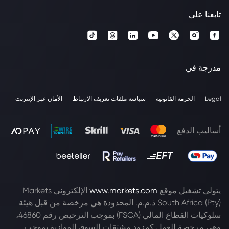
تابعنا على
مدرجة في
Legal
الحزمة القانونية
سياسة ملفات تعريف الارتباط
الأمان عبر الإنترنت
أساليب الدفع
يتولى تشغيل موقع
www.markets.com
الإلكتروني Markets
South Africa (Pty) ذ.م.م. المحدودة هي مرخصة من قبل هيئة
سلوكيات القطاع المالي (FSCA) بموجب الترخيص رقم 46860،
وهي مرخصة للعمل كمزود مشتقات السوق الموازية بموجب