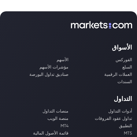
الأسواق
الفوركس
الأسهم
السلع
مؤشرات الأسهم
العملات الرقمية
صناديق تداول البورصة
السندات
التداول
أدوات التداول
منصات التداول
تداول عقود الفروقات
منصة الويب
التطبيق
MT4
MT5
قائمة الأصول المالية