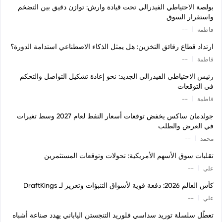
بولصة الاحتياطي الفيدرالي تحت قيادة وارش: توازن دقيق بين التضخم
واستقرار السوق
|
فاطمة
--
ارتداد قطاع رقائق التخزين: هل يمثل الذكاء الاصطناعي استدامة الدورة؟
|
فاطمة
--
رئيس الاحتياطي الفيدرالي الجديد: نحو إعادة تشكيل التواصل والتحكم
في التوقعات
|
فاطمة
--
جولدمان ساكس يخفض توقعات أسعار النفط لعام 2027 وسط تغيرات
في العرض والطلب
|
محمد
--
تقلبات سوق الأسهم الأمريكية: تحولات وتوقعات المستثمرين
|
علي
--
كأس العالم 2026: دفعة قوية لأسواق التنبؤات وتعزيز لـ DraftKings
|
علي
--
تعطّل سلسلة توريد سداسي فلوريد التنجستن الياباني يهدد صناعة أشباه