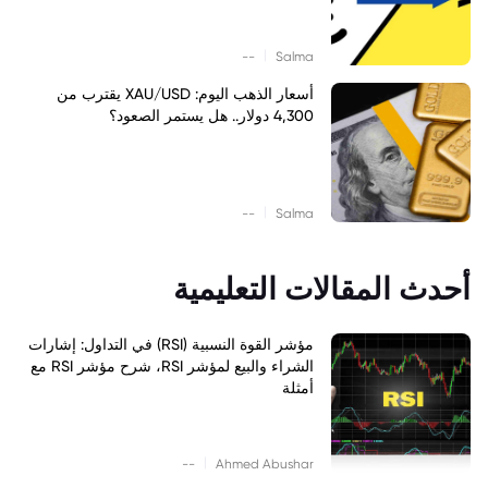
|
--
Salma
أسعار الذهب اليوم: XAU/USD يقترب من
4,300 دولار.. هل يستمر الصعود؟
|
--
Salma
أحدث المقالات التعليمية
مؤشر القوة النسبية (RSI) في التداول: إشارات
الشراء والبيع لمؤشر RSI، شرح مؤشر RSI مع
أمثلة
|
--
Ahmed Abushar