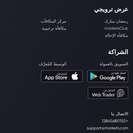
عرض ترويجي
رمضان مبارك
مركز المكافآت
marketsClub
مكافأة ترحيبية
مكافأة الإحالة
الشراكة
التسويق بالعمولة
الوسيط المُعرَّف
الاتصال بنا
+12845680155
support@markets.com