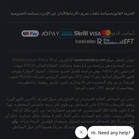
الحزمة القانونية
سياسة ملفات تعريف الارتباط
الأمان عبر الإنترنت
سياسة الخصوصية
أساليب الدفع
يتولى تشغيل موقع
www.markets.com
الإلكتروني Markets South Africa (Pty)
ذ.م.م. المحدودة هي مرخصة من قبل هيئة سلوكيات القطاع المالي (FSCA) بموجب
الترخيص رقم 46860، وهي مرخصة للعمل كمزود مشتقات السوق الموازية بموجب
قانون الأسواق المالية رقم 19 لعام 2012. يقع المقر الرئيسي لشركة Markets (جنوب
إفريقيا) بي تي واي المحدودة في 18 بونداري بليس، طريق ريفونيا، ساندهورست
جوهانسبرغ، غوتينغ، 2196، جنوب أفريقيا
تحذير من المخاطر العالية للاستثمار: إن التداول في سوق الصرف الأجنبي (الفوركس)،
وعقود الفروقات (CFDs) عالي المخاطر، وينطوي على درجة عالية من المخاطرة، لهذا
قد لا يكون ملائمًا لكل المستثمرين. قد تتعرض لخسارة جزء من رأس مالك أو كله،
وبالتالي يتوجب عليك عدم المضاربة برأس المال الذي لا يمكنك تحمّل خسارته. عليك أن
تكون مدركًا لكل المخاطر المصاحبة للتداول باستخدام الهامش. الرجاء قراءة
بيان
الكشف عن المخاطر
بالكامل، والذي سيقدم لك شرحاً تفصيلياً أكثر حول المخاطر
المشمولة.