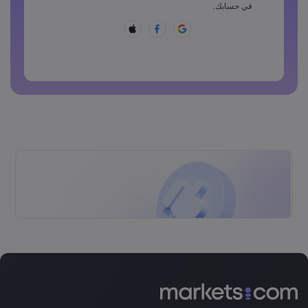
يجب أن تتضمن كلمة المرور أحد هذه الرموز ~!@#£%^&amp;*
في حسابك.
()_-+=:;&lt;&gt;{,[]?,.
لا يمكن أن تكون كلمة المرور شائعة الاستخدام
لا يمكن أن تتضمن كلمة المرور حروفًا غير لاتينية
لا يمكن أن تتضمن كلمة المرور مسافات