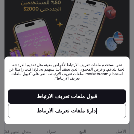
نحن نستخدم ملفات تعريف الارتباط لأغراض معينة مثل تقديم الدردشة
الحية للدعم، وعرض المحتوى الذي نعتقد أنك ستهتم به. فإذا كنت راضيًا عن
استخدام markets.com لملفات تعريف الارتباط، انقر على "قبول ملفات
تعريف الارتباط".
قبول ملفات تعريف الارتباط
إدارة ملفات تعريف الارتباط
أدوات مالية ذات صلة
الأصل
البيع
شراء
معدل التغيير (%)