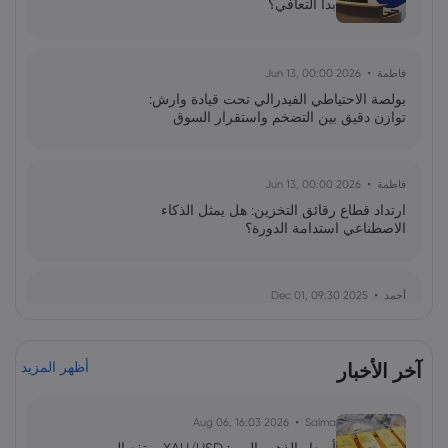
بدأ التعافي؟
فاطمة
2026 Jun 13, 00:00
بولصة الاحتياطي الفيدرالي تحت قيادة وارش:
توازن دقيق بين التضخم واستقرار السوق
فاطمة
2026 Jun 13, 00:00
ارتداد قطاع رقائق التخزين: هل يمثل الذكاء
الاصطناعي استدامة الدورة؟
أحمد
2025 Dec 01, 09:30
هاشكي هولدينغز تقترب من الاكتتاب العام في
بورصة هونغ كونغ
آخر الأخبار
أظهر المزيد
فاطمة
2025 Nov 21, 00:00
2026 Aug 06, 16:03
Salma
ارتفاع تقييم بايت دانس إلى 480 مليار دولار