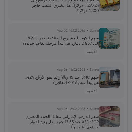
أسعار الذهب اليوم: XAU/USD يرتفع إلى
وسط حماس المستثمرين
4,293.24 دولاراً.. هل يخترق الذهب حاجز
4,300 دولار؟
عائشة
2025 Nov 18, 00:10
تحليل صناعة Web3 في هونغ كونغ: نظرة
2026 Aug 06, 16:02
Salma
مستقبلية مع تقلبات تنظيمية
سهم الكوت للمشاريع الصناعية يقفز 9.87%
إلى 0.857 دينار.. هل تبدأ مرحلة تعافٍ جديدة؟
الأسهم
محمد
2025 Nov 14, 12:50
علي بابا تستكشف الرموز الرقمية للإيداع في
ظل التدقيق الصيني للعملات المستقرة
2026 Aug 06, 16:02
Salma
سهم SMC عند 15 ريالاً رغم نمو الأرباح 24%..
هل يبدأ سهم 4019 التعافي؟
علي
2025 Nov 01, 00:00
الأسهم
مايكل بوري يحذر المستثمرين الأفراد:
استراتيجية الفوز الوحيدة قد تكون عدم
المشاركة
2026 Aug 06, 16:02
Salma
سعر الدرهم الإماراتي مقابل الجنيه المصري
AED/EGP عند 13.53 جنيه.. هل يعيد اختبار
مستوى 14 جنيهاً؟