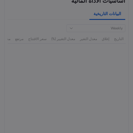
أساسيات الأداة المالية
البيانات التاريخية
Weekly
التاريخ
إغلاق
معدل التغير
معدل التغيير (%)
سعر الاقتتاح
مرتفع
منخفض