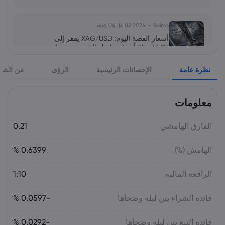
2026 Aug 06, 16:02
Salma
أسعار الفضة اليوم: XAG/USD يقفز إلى
64.07 دولاراً.. هل تواصل الفضة صعودها نحو
65 دولاراً؟
نظرة عامة
الإحصائات الرئيسية
الرؤى
عن الشر
السلع
معلومات
2026 Aug 05, 16:03
Salma
سهم سابك للمغذيات عند 121.30 ريال.. هل
تدعمه التوزيعات بعد تراجع الأرباح 64%؟
الفارق الهامشي
0.21
الأسهم
الهامش (%)
0.6399 %
2026 Aug 05, 16:02
Salma
الرافعة المالية
1:10
سعر اليورو مقابل الليرة التركية اليوم:
EUR/TRY قرب 55.05 ليرة.. هل يتجاوز 56؟
فائدة الشراء بين ليلة وضحاها
-0.0597 %
فائدة البيع بين ليلة وضحاها
-0.0292 %
2026 Aug 05, 16:02
Salma