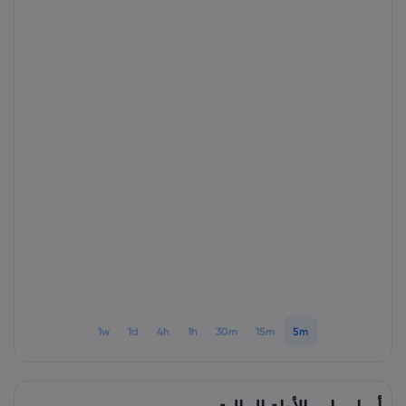
1w
1d
4h
1h
30m
15m
5m