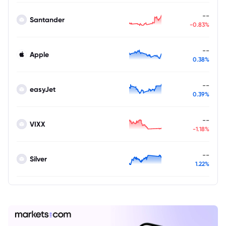
--
Santander
-0.83%
--
Apple
0.38%
--
easyJet
0.39%
--
VIXX
-1.18%
--
Silver
1.22%