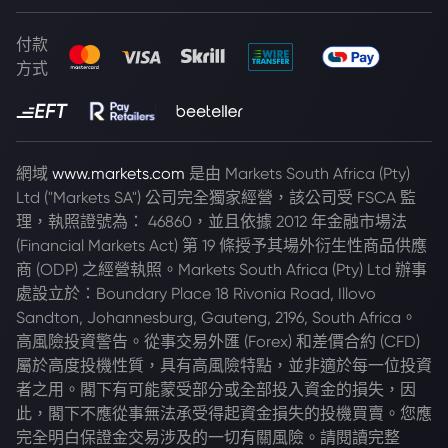
付款
方式
網域
www.markets.com
是由 Markets South Africa (Pty)
Ltd ("Markets SA") 公司完全獨家經營，該公司受 FSCA 監
理，執照證號為： 46860，並且依據 2012 年金融市場法
(Financial Markets Act) 第 19 條授予其場外衍生性商品供應
商 (ODP) 之經營執照。Markets South Africa (Pty) Ltd 辦事
處設立於：Boundary Place 18 Rivonia Road, Illovo
Sandton, Johannesburg, Gauteng, 2196, South Africa。
高風險投資警告。從事交易外匯 (Forex) 和差價合約 (CFD)
屬於高度投機性質，具有高風險特點，並非適於每一位投資
者之用。閣下有可能蒙受部分或全部投入資金的損失，因
此，閣下不應從事無法承受得起資金損失的投機買賣。您應
完全明白保證金交易涉及的一切有關風險。請閱讀完整