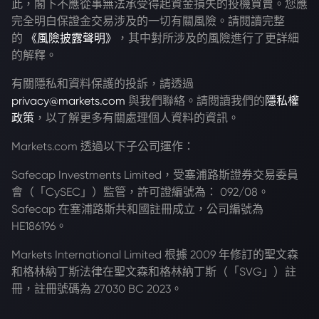
此，閣下不應從事無法承受得起資金損失的投機買賣。您應
完全明白保證金交易涉及的一切有關風險。請閱讀完整
的
《風險披露聲明》
，其中對所涉及的風險進行了更詳細
的解釋。
有關隱私和資料保護的投訴，請透過
privacy@markets.com
與我們聯絡。請閱讀我們的
隱私權
政策
，以了解更多有關處理個人資料的資訊。
Markets.com 透過以下子公司運作：
Safecap Investments Limited，受塞浦路斯證券交易委員
會（「CySEC」）監管，許可證編號為： 092/08。
Safecap 在塞浦路斯共和國註冊成立，公司編號為
HE186196。
Markets International Limited 根據 2009 年修訂的聖文森
和格林納丁斯法律在聖文森和格林納丁斯（「SVG」）註
冊，註冊號碼為 27030 BC 2023。