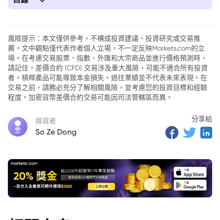
1. 美國市場表現：科技股調整與板塊輪動
2. 通脹數據與聯儲政策影響
風險提示：本文僅供參考，不構成投資建議、投資研究或交易推
薦。文中觀點僅代表作者個人立場，不一定反映Markets.com的立
3. 財報季：大型銀行業績引領焦點
場。在考慮交易股票、指數、外匯和大宗商品並進行價格預測時，
4. 國際市場：歐洲和印度的動態
請記住，差價合約 (CFD) 交易涉及重大風險，可能不適合所有投資
者。槓桿產品可能導致本金損失。過往業績並不代表未來表現。在
5. 美國鋼鐵與量子計算股的最新消息
交易之前，請務必充分了解相關風險，並考慮您的投資目標和經驗
程度。加密貨幣差價合約交易可能因司法管轄區而異。
6. 投資觀點與未來展望
分享給
7. 總結
撰寫者
So Ze Dong