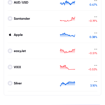
--
AUD/USD
0.47%
--
Santander
-0.19%
--
Apple
0.38%
--
easyJet
-0.51%
--
VIXX
-0.53%
--
Silver
3.10%