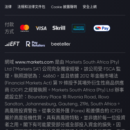
法律
法規和法律文件包
Cookie 披露聲明
安全上網
付款
方式
網域
www.markets.com
是由 Markets South Africa (Pty)
Ltd ("Markets SA") 公司完全獨家經營，該公司受 FSCA 監
理，執照證號為： 46860，並且依據 2012 年金融市場法
(Financial Markets Act) 第 19 條授予其場外衍生性商品供應
商 (ODP) 之經營執照。Markets South Africa (Pty) Ltd 辦事
處設立於：Boundary Place 18 Rivonia Road, Illovo
Sandton, Johannesburg, Gauteng, 2196, South Africa。
高風險投資警告。從事交易外匯 (Forex) 和差價合約 (CFD)
屬於高度投機性質，具有高風險特點，並非適於每一位投資
者之用。閣下有可能蒙受部分或全部投入資金的損失，因