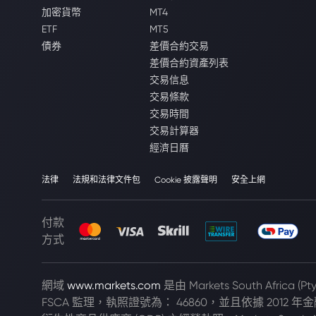
加密貨幣
MT4
ETF
MT5
債券
差價合約交易
差價合約資產列表
交易信息
交易條款
交易時間
交易計算器
經濟日曆
法律
法規和法律文件包
Cookie 披露聲明
安全上網
付款
方式
網域
www.markets.com
是由 Markets South Africa 
FSCA 監理，執照證號為： 46860，並且依據 2012 年金融市場法