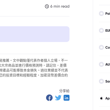
6 min read
Pa
EU
Co
易推薦。文中觀點僅代表作者個人立場，不一
AU
外匯和大宗商品並進行價格預測時，請記住，差價
聯儲政策走向
。槓桿產品可能導致本金損失。過往業績並不代表
您的投資目標和經驗程度。加密貨幣差價合約
壓力升高
Sa
分享給
Ap