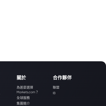
關於
合作夥伴
為甚麼選擇
聯盟
Markets.com？
識
IB
全球服務
集團簡介