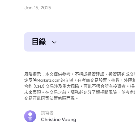
Jan 15, 2025
目錄
1. 美元強勢回調，市場情緒轉為謹慎
2. 歐元與英鎊持續疲弱，英國經濟壓力增大
風險提示：本文僅供參考，不構成投資建議、投資研究或交
定反映Markets.com的立場。在考慮交易股票、指數、
3. 美國通脹數據將影響市場預期，關注美
合約 (CFD) 交易涉及重大風險，可能不適合所有投資者
未來表現。在交易之前，請務必充分了解相關風險，並考慮
4. 川普上任預期推動市場走向，政策擔憂
交易可能因司法管轄區而異。
5. 其他貨幣表現穩定，日圓與澳元小幅波動
撰寫者
Christine Voong
6. 總結