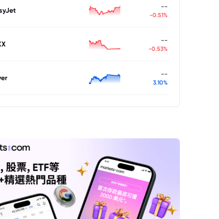
--
syJet
-0.51%
--
XX
-0.53%
--
ver
3.10%