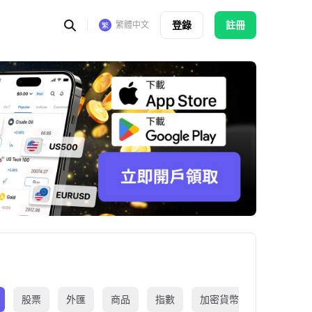
登錄
註冊
繁體中文
股票
外匯
商品
指數
加密貨幣
交易所買