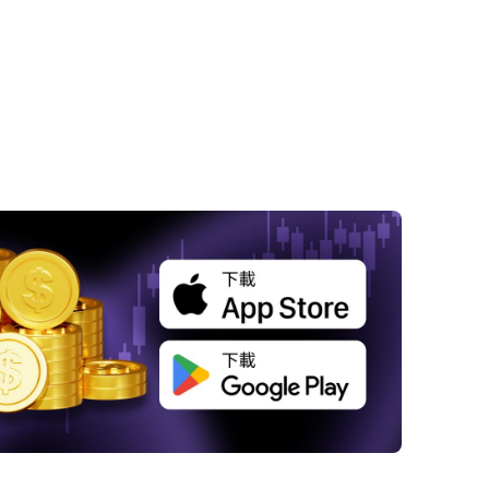
 美元強勢回調，市場情緒轉為謹慎
 歐元與英鎊持續疲弱，英國經濟壓力增大
 美國通脹數據將影響市場預期，關注美聯儲政
向
 川普上任預期推動市場走向，政策擔憂壓力升
 其他貨幣表現穩定，日圓與澳元小幅波動
結