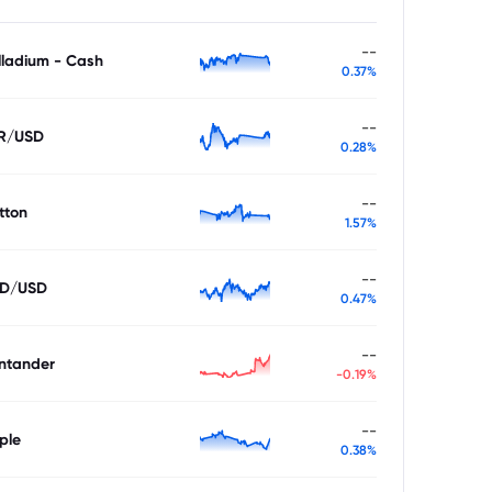
--
lladium - Cash
0.37%
--
R/USD
0.28%
--
tton
1.57%
--
D/USD
0.47%
--
ntander
-0.19%
--
ple
0.38%