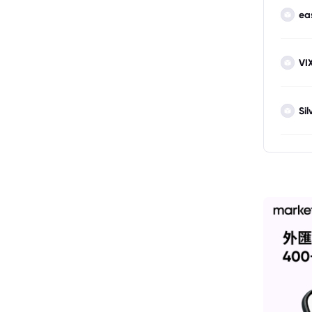
ea
VI
Sil