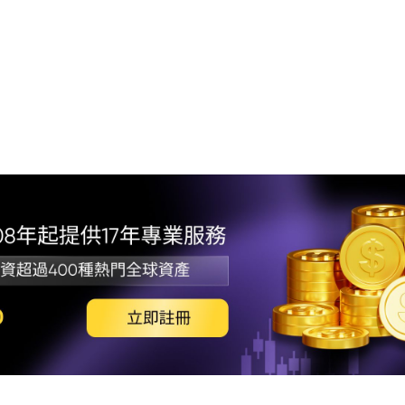
1.
2.
3.
策走
4.
高
5.
6. 總