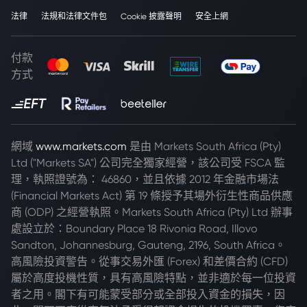
法律
法規和法律文件包
Cookie 披露聲明
安全上網
付款
方式
網域
www.markets.com
是由 Markets South Africa (Pty)
Ltd ("Markets SA") 公司完全獨家經營，該公司受 FSCA 監
理，執照證號為： 46860，並且依據 2012 年金融市場法
(Financial Markets Act) 第 19 條授予其場外衍生性商品供應
商 (ODP) 之經營執照。Markets South Africa (Pty) Ltd 辦事
處設立於：Boundary Place 18 Rivonia Road, Illovo
Sandton, Johannesburg, Gauteng, 2196, South Africa。
高風險投資警告。從事交易外匯 (Forex) 和差價合約 (CFD)
屬於高度投機性質，具有高風險特點，並非適於每一位投資
者之用。閣下有可能蒙受部分或全部投入資金的損失，因