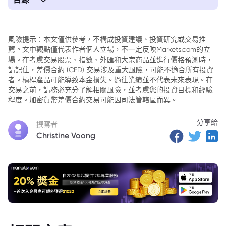
1. 美國原油庫存下降
2. 2025年油市展望：供應過剩風險加劇
風險提示：本文僅供參考，不構成投資建議、投資研究或交易推
薦。文中觀點僅代表作者個人立場，不一定反映Markets.com的立
3. 總結
場。在考慮交易股票、指數、外匯和大宗商品並進行價格預測時，
請記住，差價合約 (CFD) 交易涉及重大風險，可能不適合所有投資
者。槓桿產品可能導致本金損失。過往業績並不代表未來表現。在
交易之前，請務必充分了解相關風險，並考慮您的投資目標和經驗
程度。加密貨幣差價合約交易可能因司法管轄區而異。
分享給
撰寫者
Christine Voong