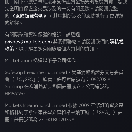
此，閣下不應從事無法承受得起資金損失的投機買賣。您應
完全明白保證金交易涉及的一切有關風險。請閱讀完整
的
《風險披露聲明》
，其中對所涉及的風險進行了更詳細
的解釋。
有關隱私和資料保護的投訴，請透過
privacy@markets.com
與我們聯絡。請閱讀我們的
隱私權
政策
，以了解更多有關處理個人資料的資訊。
Markets.com 透過以下子公司運作：
Safecap Investments Limited，受塞浦路斯證券交易委員
會（「CySEC」）監管，許可證編號為： 092/08。
Safecap 在塞浦路斯共和國註冊成立，公司編號為
HE186196。
Markets International Limited 根據 2009 年修訂的聖文森
和格林納丁斯法律在聖文森和格林納丁斯（「SVG」）註
冊，註冊號碼為 27030 BC 2023。