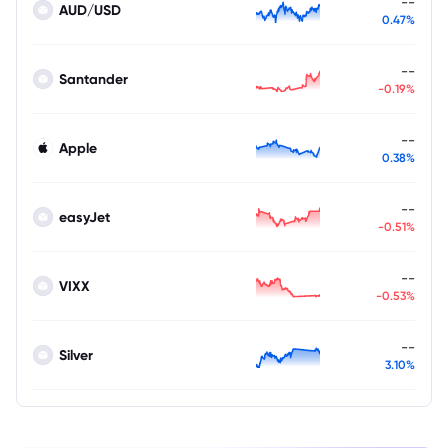
--
AUD/USD
0.47%
--
Santander
-0.19%
--
Apple
0.38%
--
easyJet
-0.51%
--
VIXX
-0.53%
--
Silver
3.10%