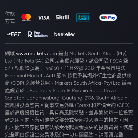
付款
方式
網域
www.markets.com
是由 Markets South Africa (Pty)
Ltd ("Markets SA") 公司完全獨家經營，該公司受 FSCA 監
理，執照證號為： 46860，並且依據 2012 年金融市場法
(Financial Markets Act) 第 19 條授予其場外衍生性商品供應
商 (ODP) 之經營執照。Markets South Africa (Pty) Ltd 辦事
處設立於：Boundary Place 18 Rivonia Road, Illovo
Sandton, Johannesburg, Gauteng, 2196, South Africa。
高風險投資警告。從事交易外匯 (Forex) 和差價合約 (CFD)
屬於高度投機性質，具有高風險特點，並非適於每一位投資
者之用。閣下有可能蒙受部分或全部投入資金的損失，因
此，閣下不應從事無法承受得起資金損失的投機買賣。您應
完全明白保證金交易涉及的一切有關風險。請閱讀完整