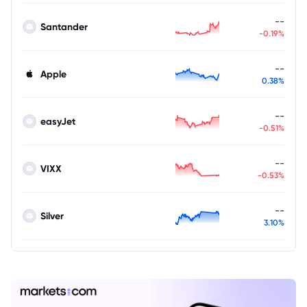
--
Santander
-0.19%
--
Apple
0.38%
--
easyJet
-0.51%
--
VIXX
-0.53%
--
Silver
3.10%