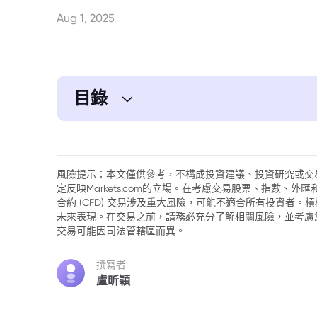
Aug 1, 2025
目錄
1. 美國7月就業數據引發對經濟增長的擔憂
2. 市場反應：黃金上漲，美元下跌
風險提示：本文僅供參考，不構成投資建議、投資研究或交
定反映Markets.com的立場。在考慮交易股票、指數、
3. 降息預期升溫
合約 (CFD) 交易涉及重大風險，可能不適合所有投資者
未來表現。在交易之前，請務必充分了解相關風險，並考慮
4. 未來通膨數據的影響
交易可能因司法管轄區而異。
5. 勞動市場分析：放緩與參與度下降
撰寫者
盧昕穎
6. 對股票市場的影響