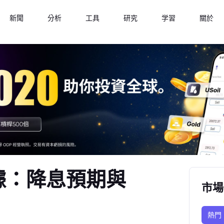
新聞
分析
工具
研究
学習
關於
據：降息預期與
市場
熱門