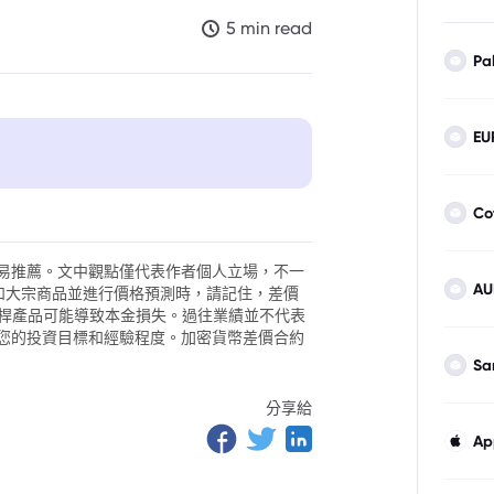
5 min read
Pa
EU
Co
易推薦。文中觀點僅代表作者個人立場，不一
AU
外匯和大宗商品並進行價格預測時，請記住，差價
。槓桿產品可能導致本金損失。過往業績並不代表
您的投資目標和經驗程度。加密貨幣差價合約
Sa
分享給
Ap