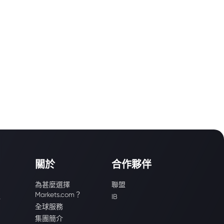
關於
合作夥伴
為甚麼選擇
聯盟
Markets.com？
識
IB
全球服務
集團簡介