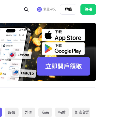
登錄
註冊
繁體中文
股票
外匯
商品
指數
加密貨幣
交易所買