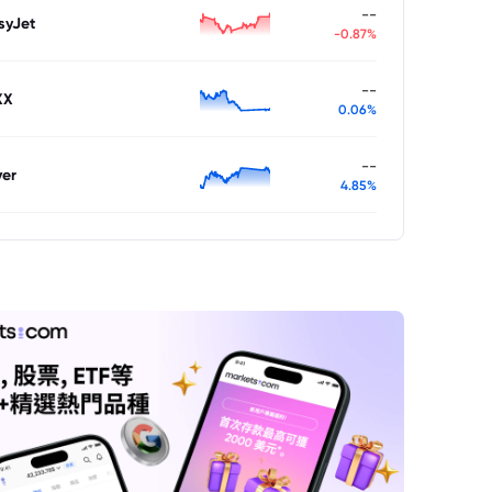
--
syJet
-0.87%
--
XX
0.06%
--
ver
4.85%