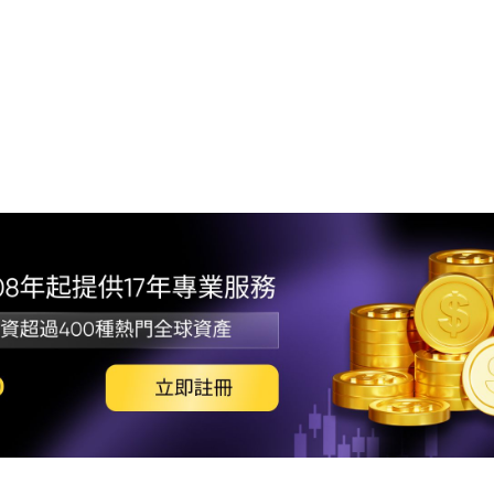
1.
2.
3. 
4. 
5.
6. 