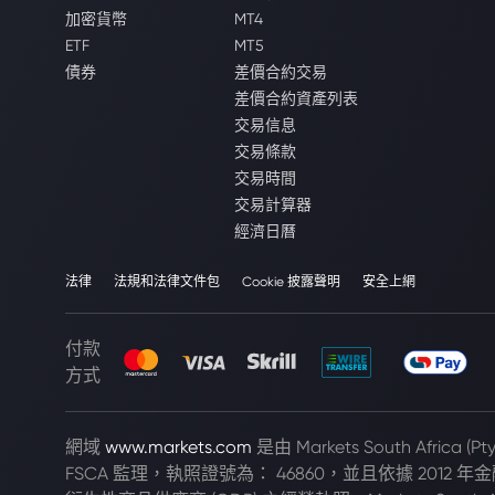
加密貨幣
MT4
ETF
MT5
債券
差價合約交易
差價合約資產列表
交易信息
交易條款
交易時間
交易計算器
經濟日曆
法律
法規和法律文件包
Cookie 披露聲明
安全上網
付款
方式
網域
www.markets.com
是由 Markets South Africa 
FSCA 監理，執照證號為： 46860，並且依據 2012 年金融市場法