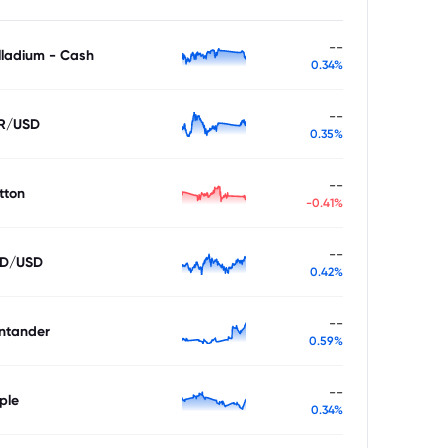
--
lladium - Cash
0.34%
--
R/USD
0.35%
--
tton
-0.41%
--
D/USD
0.42%
--
ntander
0.59%
--
ple
0.34%