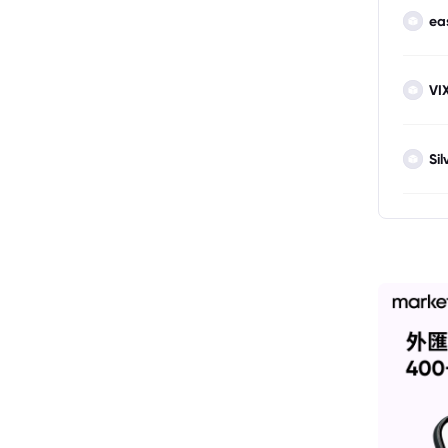
ea
VI
Sil