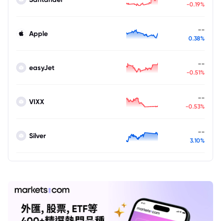
-0.19%
--
Apple
0.38%
--
easyJet
-0.51%
--
VIXX
-0.53%
--
Silver
3.10%