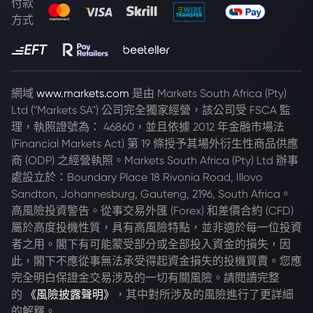
付款
方式
網域
www.markets.com
是由 Markets South Africa (Pty)
Ltd ("Markets SA") 公司完全獨家經營，該公司受 FSCA 監
理，執照證號為： 46860，並且依據 2012 年金融市場法
(Financial Markets Act) 第 19 條授予其場外衍生性商品供應
商 (ODP) 之經營執照。Markets South Africa (Pty) Ltd 辦事
處設立於：Boundary Place 18 Rivonia Road, Illovo
Sandton, Johannesburg, Gauteng, 2196, South Africa。
高風險投資警告。從事交易外匯 (Forex) 和差價合約 (CFD)
屬於高度投機性質，具有高風險特點，並非適於每一位投資
者之用。閣下有可能蒙受部分或全部投入資金的損失，因
此，閣下不應從事無法承受得起資金損失的投機買賣。您應
完全明白保證金交易涉及的一切有關風險。請閱讀完整
的
《風險披露聲明》
，其中對所涉及的風險進行了更詳細
的解釋。