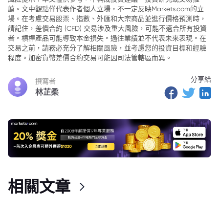
薦。文中觀點僅代表作者個人立場，不一定反映Markets.com的立
場。在考慮交易股票、指數、外匯和大宗商品並進行價格預測時，
請記住，差價合約 (CFD) 交易涉及重大風險，可能不適合所有投資
者。槓桿產品可能導致本金損失。過往業績並不代表未來表現。在
交易之前，請務必充分了解相關風險，並考慮您的投資目標和經驗
程度。加密貨幣差價合約交易可能因司法管轄區而異。
分享給
撰寫者
林芷柔
相關文章