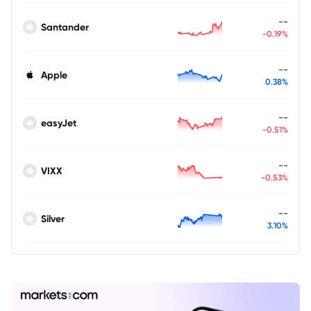
--
Santander
-0.19%
--
Apple
0.38%
--
easyJet
-0.51%
--
VIXX
-0.53%
--
Silver
3.10%