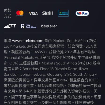
付款
方式
網域
www.markets.com
是由 Markets South Africa (Pty)
Ltd ("Markets SA") 公司完全獨家經營，該公司受 FSCA 監
理，執照證號為： 46860，並且依據 2012 年金融市場法
(Financial Markets Act) 第 19 條授予其場外衍生性商品供應
商 (ODP) 之經營執照。Markets South Africa (Pty) Ltd 辦事
處設立於：Boundary Place 18 Rivonia Road, Illovo
Sandton, Johannesburg, Gauteng, 2196, South Africa。
高風險投資警告。從事交易外匯 (Forex) 和差價合約 (CFD)
屬於高度投機性質，具有高風險特點，並非適於每一位投資
者之用。閣下有可能蒙受部分或全部投入資金的損失，因
此，閣下不應從事無法承受得起資金損失的投機買賣。您應
完全明白保證金交易涉及的一切有關風險。請閱讀完整