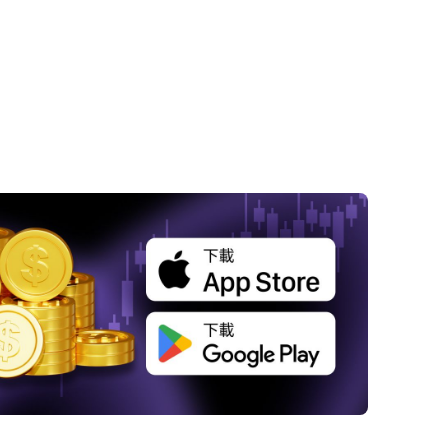
 美國重心轉移引發憂慮，俄烏和平談判面臨
火」風險