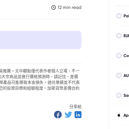
12 min read
Pa
EU
面臨「熄火」風險
Co
易推薦。文中觀點僅代表作者個人立場，不一
AU
外匯和大宗商品並進行價格預測時，請記住，差價
。槓桿產品可能導致本金損失。過往業績並不代表
您的投資目標和經驗程度。加密貨幣差價合約
Sa
分享給
Ap