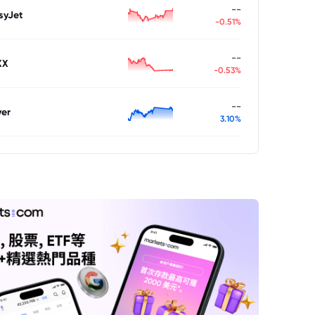
--
syJet
-0.51%
--
XX
-0.53%
--
ver
3.10%