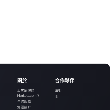
關於
合作夥伴
為甚麼選擇
聯盟
Markets.com？
識
IB
全球服務
集團簡介