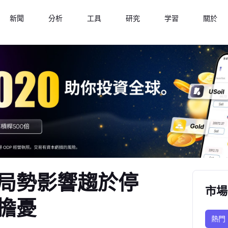
新聞
分析
工具
研究
学習
關於
局勢影響趨於停
市場
擔憂
熱門