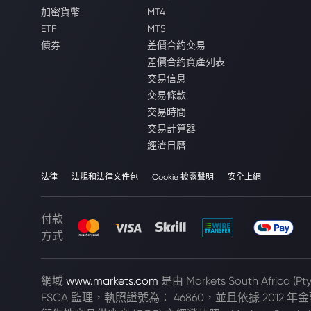
加密貨幣
MT4
ETF
MT5
債券
差價合約交易
差價合約資產列表
交易信息
交易條款
交易時間
交易計算器
經濟日曆
法律
法規和法律文件包
Cookie 披露聲明
安全上網
付款
方式
網域
www.markets.com
是由 Markets South Africa 
FSCA 監理，執照證號為： 46860，並且依據 2012 年金融市場法