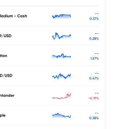
--
lladium - Cash
0.37%
--
R/USD
0.28%
--
tton
1.57%
--
D/USD
0.47%
--
ntander
-0.19%
--
ple
0.38%