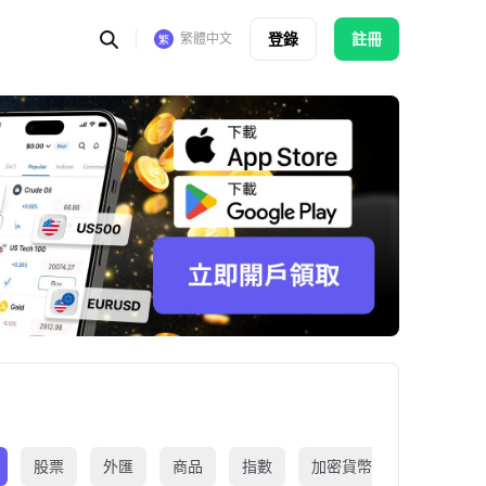
登錄
註冊
繁體中文
股票
外匯
商品
指數
加密貨幣
交易所買