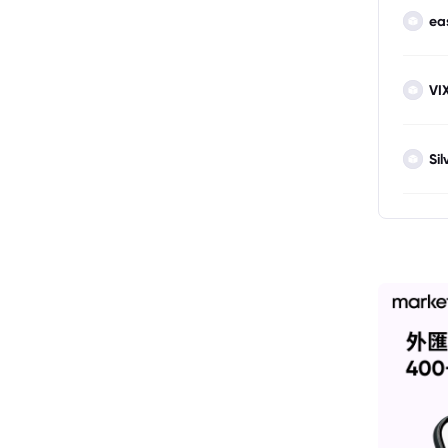
ea
VI
Sil