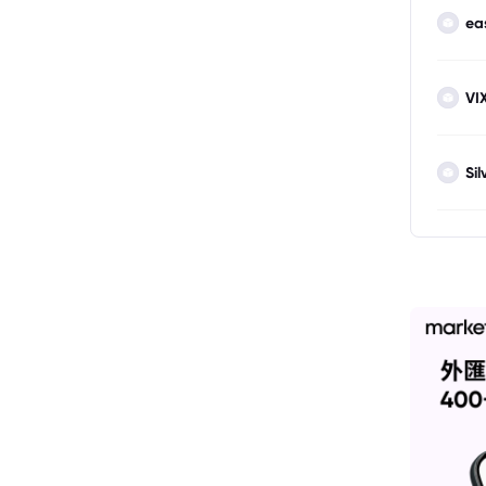
ea
VI
Sil