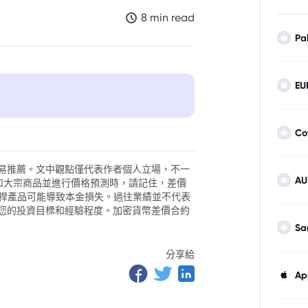
8 min read
Pa
EU
預算案
Co
易推薦。文中觀點僅代表作者個人立場，不一
AU
外匯和大宗商品並進行價格預測時，請記住，差價
。槓桿產品可能導致本金損失。過往業績並不代表
您的投資目標和經驗程度。加密貨幣差價合約
Sa
分享給
Ap