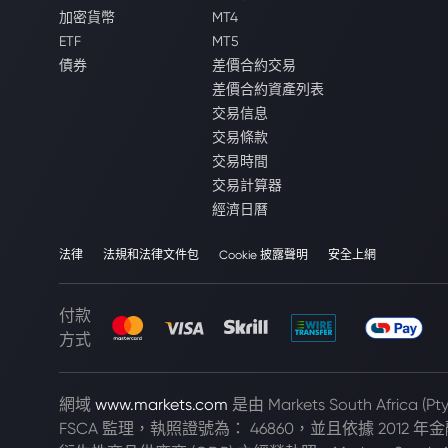
加密貨幣
MT4
ETF
MT5
債券
差價合約交易
差價合約資產列表
交易信息
交易條款
交易時間
交易計算器
經濟日曆
法律
法規和法律文件包
Cookie 披露聲明
安全上網
付款
方式
網域
www.markets.com
是由 Markets South Africa 
FSCA 監理，執照證號為： 46860，並且依據 2012 年金融市場法