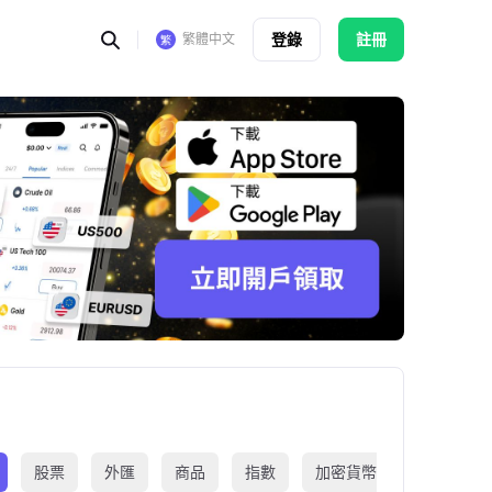
登錄
註冊
繁體中文
股票
外匯
商品
指數
加密貨幣
交易所買