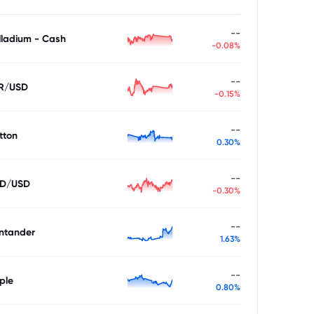
--
lladium - Cash
-0.08%
--
R/USD
-0.15%
--
tton
0.30%
--
D/USD
-0.30%
--
ntander
1.63%
--
ple
0.80%