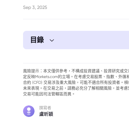
Sep 3, 2025
目錄
1. 英國的十字路口：展望里夫斯即將到來的
風險提示：本文僅供參考，不構成投資建議、投資研究或交
定反映Markets.com的立場。在考慮交易股票、指數、
合約 (CFD) 交易涉及重大風險，可能不適合所有投資者
未來表現。在交易之前，請務必充分了解相關風險，並考慮
交易可能因司法管轄區而異。
撰寫者
盧昕穎