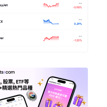
--
syJet
-5.98%
--
XX
0.29%
--
ver
-1.20%