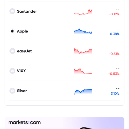
--
Santander
-0.19%
--
Apple
0.38%
--
easyJet
-0.51%
--
VIXX
-0.53%
--
Silver
3.10%