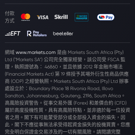
付款
方式
網域
www.markets.com
是由 Markets South Africa (Pty)
Ltd ("Markets SA") 公司完全獨家經營，該公司受 FSCA 監
理，執照證號為： 46860，並且依據 2012 年金融市場法
(Financial Markets Act) 第 19 條授予其場外衍生性商品供應
商 (ODP) 之經營執照。Markets South Africa (Pty) Ltd 辦事
處設立於：Boundary Place 18 Rivonia Road, Illovo
Sandton, Johannesburg, Gauteng, 2196, South Africa。
高風險投資警告。從事交易外匯 (Forex) 和差價合約 (CFD)
屬於高度投機性質，具有高風險特點，並非適於每一位投資
者之用。閣下有可能蒙受部分或全部投入資金的損失，因
此，閣下不應從事無法承受得起資金損失的投機買賣。您應
完全明白保證金交易涉及的一切有關風險。請閱讀完整