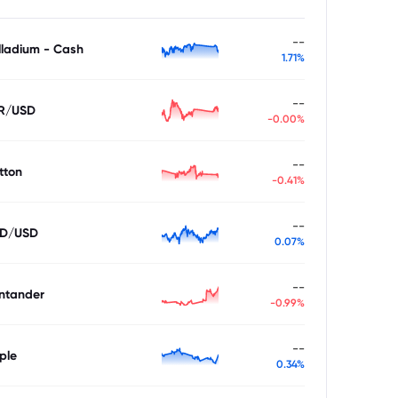
--
lladium - Cash
1.71%
--
R/USD
-0.00%
--
tton
-0.41%
--
D/USD
0.07%
--
ntander
-0.99%
--
ple
0.34%