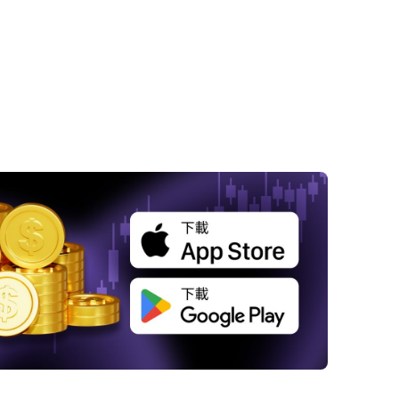
美股全線下跌
PCE數據符合預期，但通脹仍受關注
 低交易量下的本週市場亮點
 半導體與鎢市場的新變化
俄羅斯盧布跌至新低
比特幣挑戰10萬美元大關
結