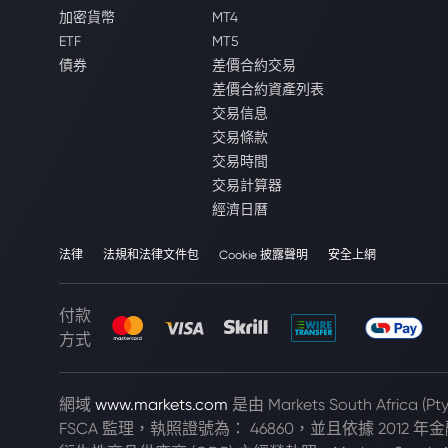
加密貨幣
MT4
ETF
MT5
債券
差價合約交易
差價合約資產列表
交易信息
交易條款
交易時間
交易計算器
經濟日曆
法律
法規和法律文件包
Cookie 披露聲明
安全上網
付款
方式
網域
www.markets.com
是由 Markets South Africa 
FSCA 監理，執照證號為： 46860，並且依據 2012 年金融市場法