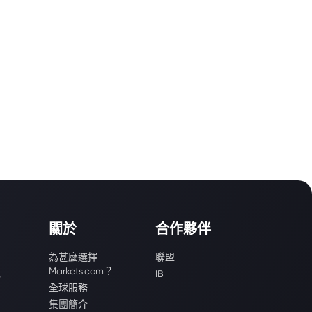
關於
合作夥伴
為甚麼選擇
聯盟
Markets.com？
識
IB
全球服務
集團簡介