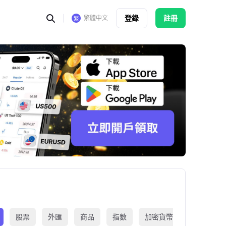
登錄
註冊
繁體中文
股票
外匯
商品
指數
加密貨幣
交易所買