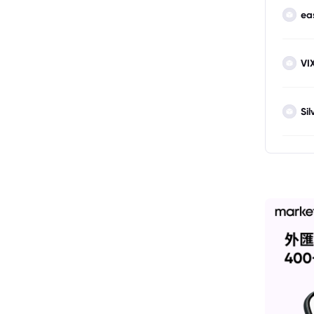
ea
VI
Sil