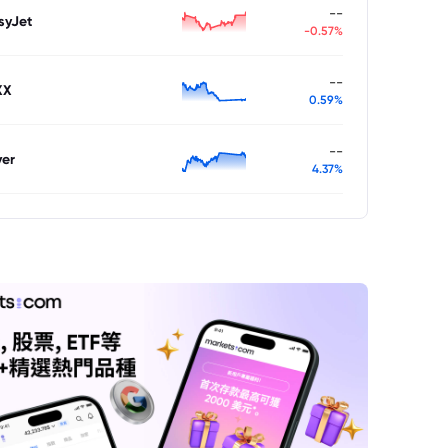
--
syJet
-0.57%
--
XX
0.59%
--
ver
4.37%