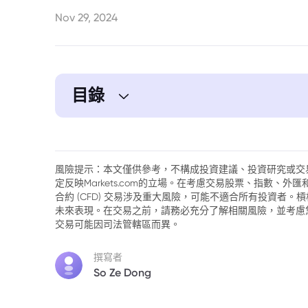
Nov 29, 2024
目錄
1. 美股全線下跌
2. PCE數據符合預期，但通脹仍受關注
風險提示：本文僅供參考，不構成投資建議、投資研究或交
定反映Markets.com的立場。在考慮交易股票、指數、
3. 低交易量下的本週市場亮點
合約 (CFD) 交易涉及重大風險，可能不適合所有投資者
未來表現。在交易之前，請務必充分了解相關風險，並考慮
4. 半導體與鎢市場的新變化
交易可能因司法管轄區而異。
5. 俄羅斯盧布跌至新低
撰寫者
So Ze Dong
6. 比特幣挑戰10萬美元大關