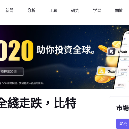
新聞
分析
工具
研究
学習
關於
股全綫走跌，比特
市場
熱門