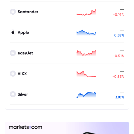
--
Santander
-0.19%
--
Apple
0.38%
--
easyJet
-0.51%
--
VIXX
-0.53%
--
Silver
3.10%