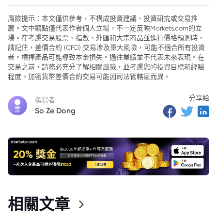
2. 聯儲會關鍵數據與政策展望
風險提示：本文僅供參考，不構成投資建議、投資研究或交易推
薦。文中觀點僅代表作者個人立場，不一定反映Markets.com的立
3. 特朗普政策影響汽車產業
場。在考慮交易股票、指數、外匯和大宗商品並進行價格預測時，
4. 國際地緣政治進展
請記住，差價合約 (CFD) 交易涉及重大風險，可能不適合所有投資
者。槓桿產品可能導致本金損失。過往業績並不代表未來表現。在
5. 企業財報與市場反應
交易之前，請務必充分了解相關風險，並考慮您的投資目標和經驗
程度。加密貨幣差價合約交易可能因司法管轄區而異。
6. 市場的韌性與挑戰
分享給
撰寫者
So Ze Dong
相關文章