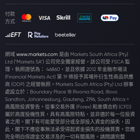
付款
方式
網域
www.markets.com
是由 Markets South Africa (Pty)
Ltd ("Markets SA") 公司完全獨家經營，該公司受 FSCA 監
理，執照證號為： 46860，並且依據 2012 年金融市場法
(Financial Markets Act) 第 19 條授予其場外衍生性商品供應
商 (ODP) 之經營執照。Markets South Africa (Pty) Ltd 辦事
處設立於：Boundary Place 18 Rivonia Road, Illovo
Sandton, Johannesburg, Gauteng, 2196, South Africa。
高風險投資警告。從事交易外匯 (Forex) 和差價合約 (CFD)
屬於高度投機性質，具有高風險特點，並非適於每一位投資
者之用。閣下有可能蒙受部分或全部投入資金的損失，因
此，閣下不應從事無法承受得起資金損失的投機買賣。您應
完全明白保證金交易涉及的一切有關風險。請閱讀完整