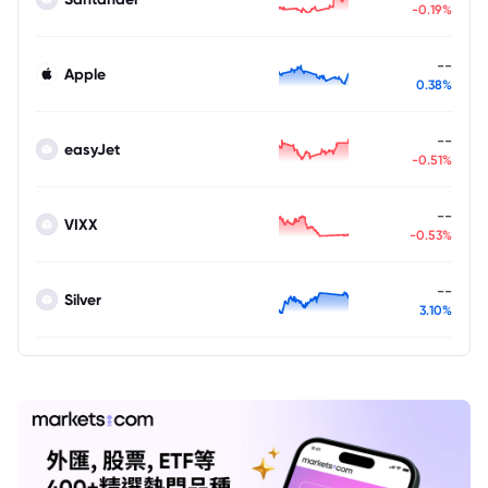
-0.19%
--
Apple
0.38%
--
easyJet
-0.51%
--
VIXX
-0.53%
--
Silver
3.10%