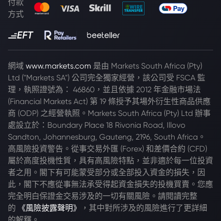
付款
方式
網域
www.markets.com
是由 Markets South Africa (Pty)
Ltd ("Markets SA") 公司完全獨家經營，該公司受 FSCA 監
理，執照證號為： 46860，並且依據 2012 年金融市場法
(Financial Markets Act) 第 19 條授予其場外衍生性商品供應
商 (ODP) 之經營執照。Markets South Africa (Pty) Ltd 辦事
處設立於：Boundary Place 18 Rivonia Road, Illovo
Sandton, Johannesburg, Gauteng, 2196, South Africa。
高風險投資警告。從事交易外匯 (Forex) 和差價合約 (CFD)
屬於高度投機性質，具有高風險特點，並非適於每一位投資
者之用。閣下有可能蒙受部分或全部投入資金的損失，因
此，閣下不應從事無法承受得起資金損失的投機買賣。您應
完全明白保證金交易涉及的一切有關風險。請閱讀完整
的
《風險披露聲明》
，其中對所涉及的風險進行了更詳細
的解釋。