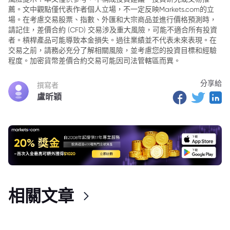
薦。文中觀點僅代表作者個人立場，不一定反映Markets.com的立
3. 市場挑戰與未來展望
場。在考慮交易股票、指數、外匯和大宗商品並進行價格預測時，
請記住，差價合約 (CFD) 交易涉及重大風險，可能不適合所有投資
者。槓桿產品可能導致本金損失。過往業績並不代表未來表現。在
交易之前，請務必充分了解相關風險，並考慮您的投資目標和經驗
程度。加密貨幣差價合約交易可能因司法管轄區而異。
分享給
撰寫者
盧昕穎
相關文章