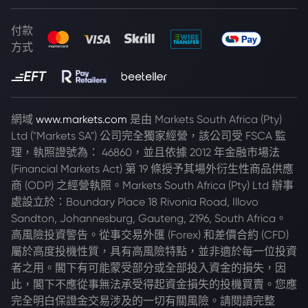
付款
方式
網域
www.markets.com
是由 Markets South Africa (Pty)
Ltd ("Markets SA") 公司完全獨家經營，該公司受 FSCA 監
理，執照證號為： 46860，並且依據 2012 年金融市場法
(Financial Markets Act) 第 19 條授予其場外衍生性商品供應
商 (ODP) 之經營執照。Markets South Africa (Pty) Ltd 辦事
處設立於：Boundary Place 18 Rivonia Road, Illovo
Sandton, Johannesburg, Gauteng, 2196, South Africa。
高風險投資警告。從事交易外匯 (Forex) 和差價合約 (CFD)
屬於高度投機性質，具有高風險特點，並非適於每一位投資
者之用。閣下有可能蒙受部分或全部投入資金的損失，因
此，閣下不應從事無法承受得起資金損失的投機買賣。您應
完全明白保證金交易涉及的一切有關風險。請閱讀完整