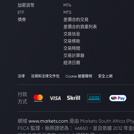
加密貨幣
MT4
ETF
MT5
債券
差價合約交易
差價合約資產列表
交易信息
交易條款
交易時間
交易計算器
經濟日曆
法律
法規和法律文件包
Cookie 披露聲明
安全上網
付款
方式
網域
www.markets.com
是由 Markets South Africa 
FSCA 監理，執照證號為： 46860，並且依據 2012 年金融市場法