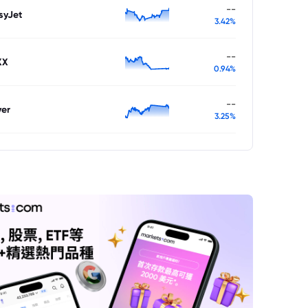
--
syJet
3.42%
--
XX
0.94%
--
ver
3.25%