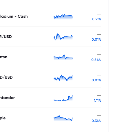
--
lladium - Cash
0.21%
--
R/USD
0.01%
--
tton
0.54%
--
D/USD
0.01%
--
ntander
1.11%
--
ple
0.34%