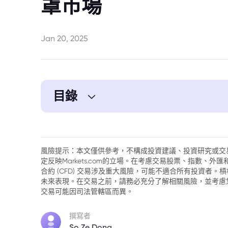
罩市場
Jan 20, 2025
目錄
1. 特朗普關稅政策：不確定性籠罩市場
2. 政策背後的市場影響：經濟學家與投資
風險提示：本文僅供參考，不構成投資建議、投資研究或交
定反映Markets.com的立場。在考慮交易股票、指數、
3. 市場表現亮眼，投資者仍需謹慎
合約 (CFD) 交易涉及重大風險，可能不適合所有投資者
未來表現。在交易之前，請務必充分了解相關風險，並考慮
4. 特朗普宣布重大政策：能源緊急狀態與
交易可能因司法管轄區而異。
5. 全球反應與特朗普家族的加密貨幣舉措
撰寫者
So Ze Dong