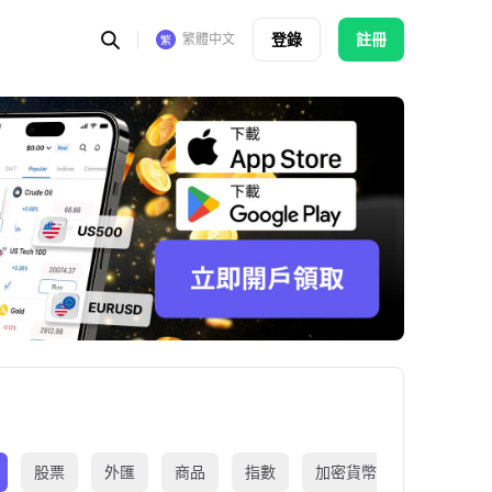
登錄
註冊
繁體中文
股票
外匯
商品
指數
加密貨幣
交易所買