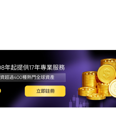
1.
2.
讀
3.
4.
動
5.
6. 
7.
8.