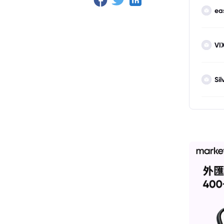
ea
VI
Sil