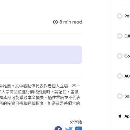
Pa
8 min read
EU
Co
AU
者的解讀
易推薦。文中觀點僅代表作者個人立場，不一
外匯和大宗商品並進行價格預測時，請記住，差價
Sa
。槓桿產品可能導致本金損失。過往業績並不代表
您的投資目標和經驗程度。加密貨幣差價合約
行政行動
Ap
分享給