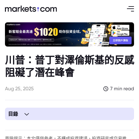
川普：普丁對澤倫斯基的反感
阻礙了潛在峰會
Aug 25, 2025
7 min read
目錄
1. 川普承認促成普丁與澤倫斯基會面有困難
風險提示：本文僅供參考，不構成投資建議、投資研究或交易推