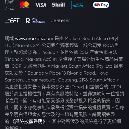
付款
方式
網域
www.markets.com
是由 Markets South Africa (Pty)
Ltd ("Markets SA") 公司完全獨家經營，該公司受 FSCA 監
理，執照證號為： 46860，並且依據 2012 年金融市場法
(Financial Markets Act) 第 19 條授予其場外衍生性商品供應
商 (ODP) 之經營執照。Markets South Africa (Pty) Ltd 辦事
處設立於：Boundary Place 18 Rivonia Road, Illovo
Sandton, Johannesburg, Gauteng, 2196, South Africa。
高風險投資警告。從事交易外匯 (Forex) 和差價合約 (CFD)
屬於高度投機性質，具有高風險特點，並非適於每一位投資
者之用。閣下有可能蒙受部分或全部投入資金的損失，因
此，閣下不應從事無法承受得起資金損失的投機買賣。您應
完全明白保證金交易涉及的一切有關風險。請閱讀完整
的
《風險披露聲明》
，其中對所涉及的風險進行了更詳細
的解釋。