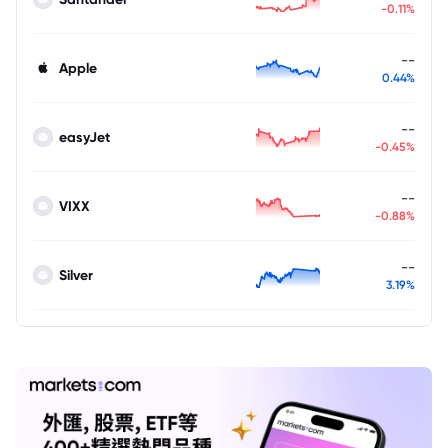
-0.11%
--
Apple
0.44%
--
easyJet
-0.45%
--
VIXX
-0.88%
--
Silver
3.19%