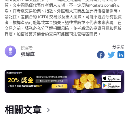
薦。文中觀點僅代表作者個人立場，不一定反映Markets.com的立
場。在考慮交易股票、指數、外匯和大宗商品並進行價格預測時，
請記住，差價合約 (CFD) 交易涉及重大風險，可能不適合所有投資
者。槓桿產品可能導致本金損失。過往業績並不代表未來表現。在
交易之前，請務必充分了解相關風險，並考慮您的投資目標和經驗
程度。加密貨幣差價合約交易可能因司法管轄區而異。
分享給
撰寫者
張瑋庭
相關文章