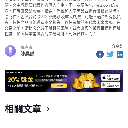
薦。文中觀點僅代表作者個人立場，不一定反映Markets.com的立
場。在考慮交易股票、指數、外匯和大宗商品並進行價格預測時，
請記住，差價合約 (CFD) 交易涉及重大風險，可能不適合所有投資
者。槓桿產品可能導致本金損失。過往業績並不代表未來表現。在
交易之前，請務必充分了解相關風險，並考慮您的投資目標和經驗
程度。加密貨幣差價合約交易可能因司法管轄區而異。
分享給
撰寫者
陳昊然
相關文章