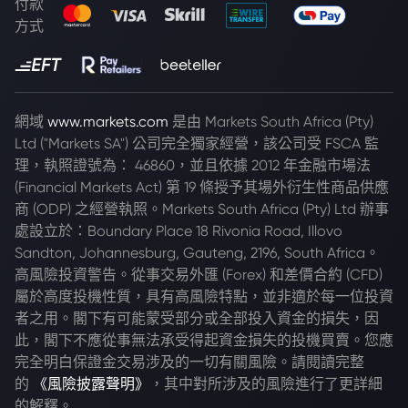
付款
方式
網域
www.markets.com
是由 Markets South Africa (Pty)
Ltd ("Markets SA") 公司完全獨家經營，該公司受 FSCA 監
理，執照證號為： 46860，並且依據 2012 年金融市場法
(Financial Markets Act) 第 19 條授予其場外衍生性商品供應
商 (ODP) 之經營執照。Markets South Africa (Pty) Ltd 辦事
處設立於：Boundary Place 18 Rivonia Road, Illovo
Sandton, Johannesburg, Gauteng, 2196, South Africa。
高風險投資警告。從事交易外匯 (Forex) 和差價合約 (CFD)
屬於高度投機性質，具有高風險特點，並非適於每一位投資
者之用。閣下有可能蒙受部分或全部投入資金的損失，因
此，閣下不應從事無法承受得起資金損失的投機買賣。您應
完全明白保證金交易涉及的一切有關風險。請閱讀完整
的
《風險披露聲明》
，其中對所涉及的風險進行了更詳細
的解釋。