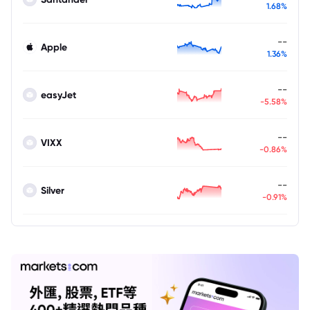
1.68%
--
Apple
1.36%
--
easyJet
-5.58%
--
VIXX
-0.86%
--
Silver
-0.91%