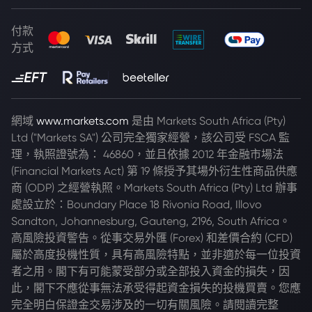
付款
方式
網域
www.markets.com
是由 Markets South Africa (Pty)
Ltd ("Markets SA") 公司完全獨家經營，該公司受 FSCA 監
理，執照證號為： 46860，並且依據 2012 年金融市場法
(Financial Markets Act) 第 19 條授予其場外衍生性商品供應
商 (ODP) 之經營執照。Markets South Africa (Pty) Ltd 辦事
處設立於：Boundary Place 18 Rivonia Road, Illovo
Sandton, Johannesburg, Gauteng, 2196, South Africa。
高風險投資警告。從事交易外匯 (Forex) 和差價合約 (CFD)
屬於高度投機性質，具有高風險特點，並非適於每一位投資
者之用。閣下有可能蒙受部分或全部投入資金的損失，因
此，閣下不應從事無法承受得起資金損失的投機買賣。您應
完全明白保證金交易涉及的一切有關風險。請閱讀完整