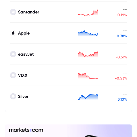
--
Santander
-0.19%
--
Apple
0.38%
--
easyJet
-0.51%
--
VIXX
-0.53%
--
Silver
3.10%