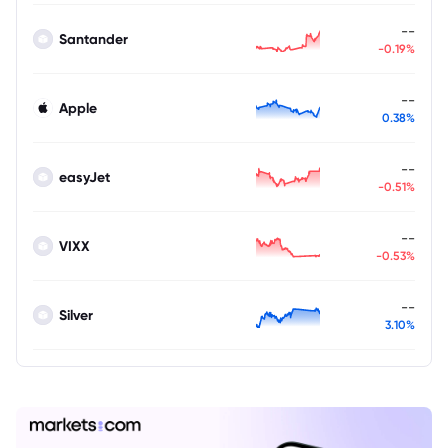
--
Santander
-0.19%
--
Apple
0.38%
--
easyJet
-0.51%
--
VIXX
-0.53%
--
Silver
3.10%