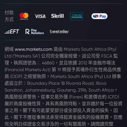
付款
方式
網域
www.markets.com
是由 Markets South Africa (Pty)
Ltd ("Markets SA") 公司完全獨家經營，該公司受 FSCA 監
理，執照證號為： 46860，並且依據 2012 年金融市場法
(Financial Markets Act) 第 19 條授予其場外衍生性商品供應
商 (ODP) 之經營執照。Markets South Africa (Pty) Ltd 辦事
處設立於：Boundary Place 18 Rivonia Road, Illovo
Sandton, Johannesburg, Gauteng, 2196, South Africa。
高風險投資警告。從事交易外匯 (Forex) 和差價合約 (CFD)
屬於高度投機性質，具有高風險特點，並非適於每一位投資
者之用。閣下有可能蒙受部分或全部投入資金的損失，因
此，閣下不應從事無法承受得起資金損失的投機買賣。您應
完全明白保證金交易涉及的一切有關風險。請閱讀完整