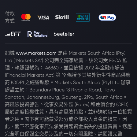
付款
方式
網域
www.markets.com
是由 Markets South Africa (Pty)
Ltd ("Markets SA") 公司完全獨家經營，該公司受 FSCA 監
理，執照證號為： 46860，並且依據 2012 年金融市場法
(Financial Markets Act) 第 19 條授予其場外衍生性商品供應
商 (ODP) 之經營執照。Markets South Africa (Pty) Ltd 辦事
處設立於：Boundary Place 18 Rivonia Road, Illovo
Sandton, Johannesburg, Gauteng, 2196, South Africa。
高風險投資警告。從事交易外匯 (Forex) 和差價合約 (CFD)
屬於高度投機性質，具有高風險特點，並非適於每一位投資
者之用。閣下有可能蒙受部分或全部投入資金的損失，因
此，閣下不應從事無法承受得起資金損失的投機買賣。您應
完全明白保證金交易涉及的一切有關風險。請閱讀完整