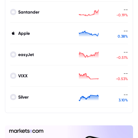
--
Santander
-0.19%
--
Apple
0.38%
--
easyJet
-0.51%
--
VIXX
-0.53%
--
Silver
3.10%