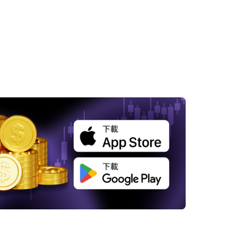
美國股市創下歷史高點
德國DAX指數再創新高
企業財報季迎來佳績
經濟數據即將發布
Jamie Dimon對市場與關稅的見解
特朗普的關稅威脅與AI投資項目爭議
organ Stanley建議投資多元化
總結與市場趨勢