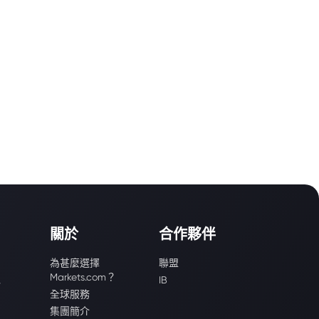
關於
合作夥伴
為甚麼選擇
聯盟
Markets.com？
識
IB
全球服務
集團簡介