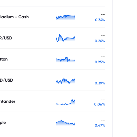
--
lladium - Cash
0.34%
--
R/USD
0.26%
--
tton
0.95%
--
D/USD
0.39%
--
ntander
0.06%
--
ple
0.47%