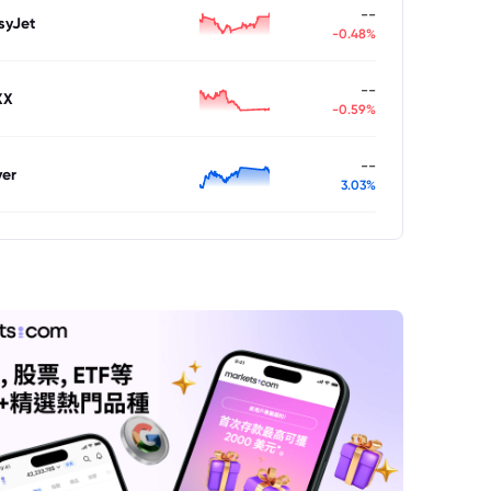
--
syJet
-0.48%
--
XX
-0.59%
--
ver
3.03%