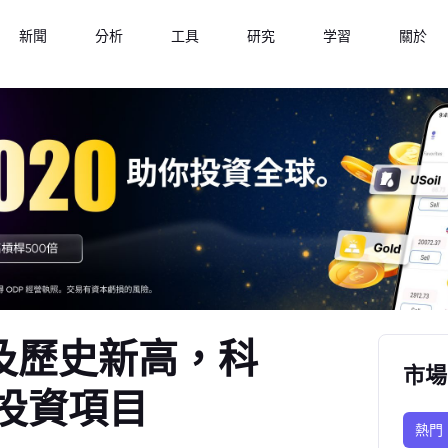
新聞
分析
工具
研究
学習
關於
觸及歷史新高，科
市場
I投資項目
熱門