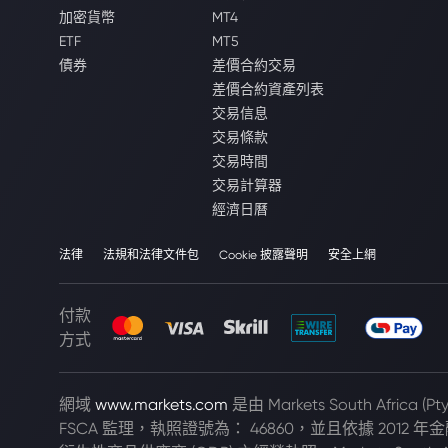
加密貨幣
MT4
ETF
MT5
債券
差價合約交易
差價合約資產列表
交易信息
交易條款
交易時間
交易計算器
經濟日曆
法律
法規和法律文件包
Cookie 披露聲明
安全上網
付款
方式
網域
www.markets.com
是由 Markets South Africa 
FSCA 監理，執照證號為： 46860，並且依據 2012 年金融市場法