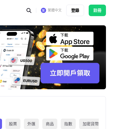
登錄
註冊
繁體中文
股票
外匯
商品
指數
加密貨幣
交易所買