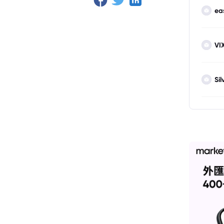
ea
VI
Sil