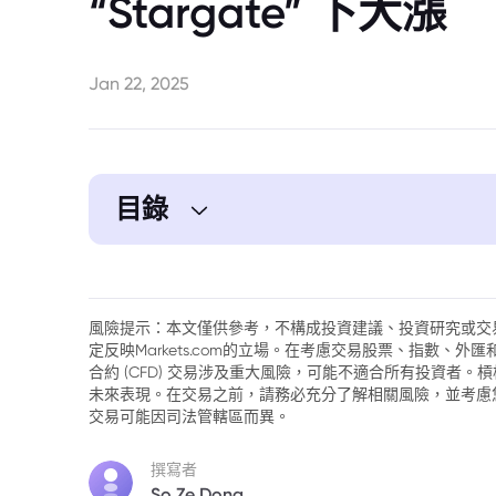
“Stargate” 下大漲
Jan 22, 2025
目錄
1. 美國股市創下歷史高點
2. 德國DAX指數再創新高
風險提示：本文僅供參考，不構成投資建議、投資研究或交
定反映Markets.com的立場。在考慮交易股票、指數、
3. 企業財報季迎來佳績
合約 (CFD) 交易涉及重大風險，可能不適合所有投資者
未來表現。在交易之前，請務必充分了解相關風險，並考慮
4. 經濟數據即將發布
交易可能因司法管轄區而異。
5. Jamie Dimon對市場與關稅的見解
撰寫者
So Ze Dong