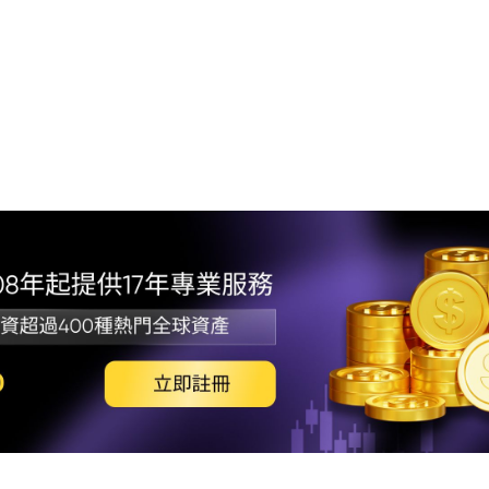
1. 
2. 
3. 
4. 
5. 
6. 
7. M
8. 