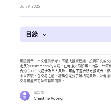
Jan 9, 2025
目錄
1. 金屬市場表現分化，美元走強施壓
2. 避險需求支撐金價，經濟不確定性升溫
風險提示：本文僅供參考，不構成投資建議、投資研究或交
定反映Markets.com的立場。在考慮交易股票、指數、
3. 中國通膨疲軟刺激政策預期，銅價小幅
合約 (CFD) 交易涉及重大風險，可能不適合所有投資者
未來表現。在交易之前，請務必充分了解相關風險，並考慮
4. 總結
交易可能因司法管轄區而異。
撰寫者
Christine Voong