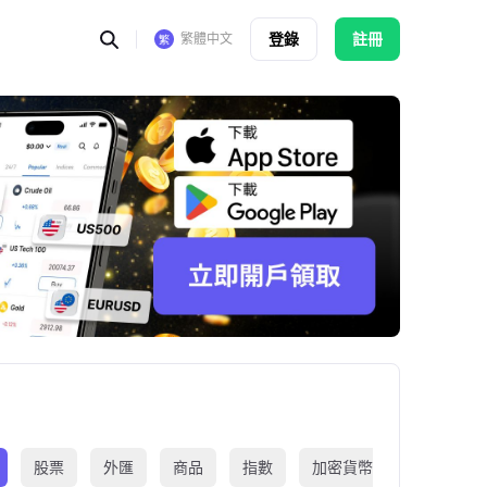
登錄
註冊
繁體中文
股票
外匯
商品
指數
加密貨幣
交易所買