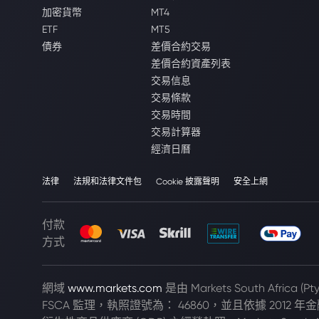
加密貨幣
MT4
ETF
MT5
債券
差價合約交易
差價合約資產列表
交易信息
交易條款
交易時間
交易計算器
經濟日曆
法律
法規和法律文件包
Cookie 披露聲明
安全上網
付款
方式
網域
www.markets.com
是由 Markets South Africa 
FSCA 監理，執照證號為： 46860，並且依據 2012 年金融市場法