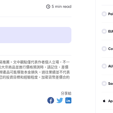
5 min read
Pa
EU
Co
易推薦。文中觀點僅代表作者個人立場，不一
AU
外匯和大宗商品並進行價格預測時，請記住，差價
上揚
。槓桿產品可能導致本金損失。過往業績並不代表
您的投資目標和經驗程度。加密貨幣差價合約
Sa
分享給
Ap