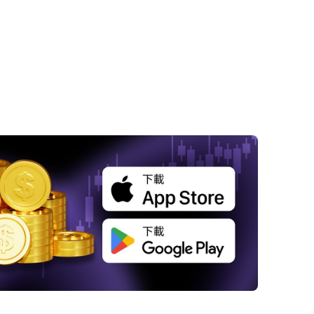
 金屬市場表現分化，美元走強施壓
 避險需求支撐金價，經濟不確定性升溫
 中國通膨疲軟刺激政策預期，銅價小幅上揚
結