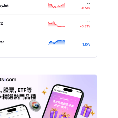
--
syJet
-0.51%
--
XX
-0.53%
--
ver
3.10%