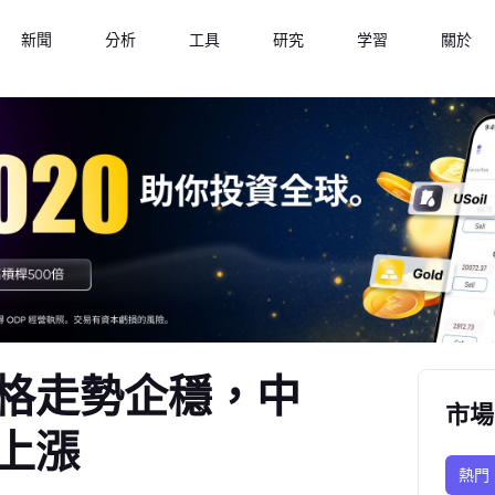
新聞
分析
工具
研究
学習
關於
格走勢企穩，中
市場
上漲
熱門