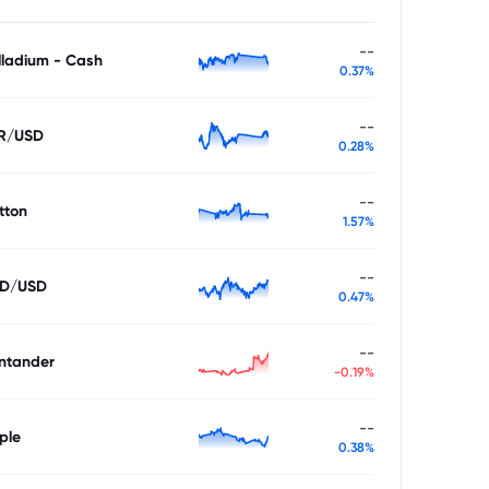
--
lladium - Cash
0.37%
--
R/USD
0.28%
--
tton
1.57%
--
D/USD
0.47%
--
ntander
-0.19%
--
ple
0.38%