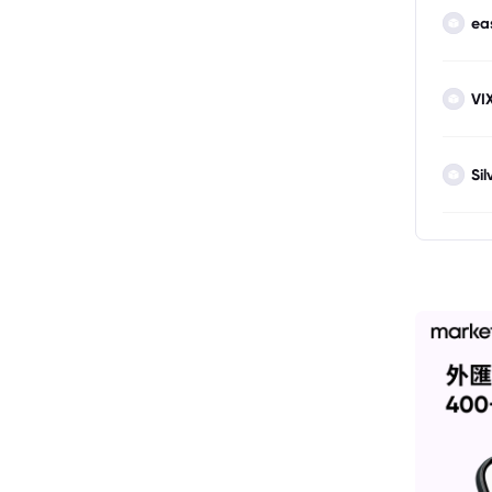
ea
VI
Sil