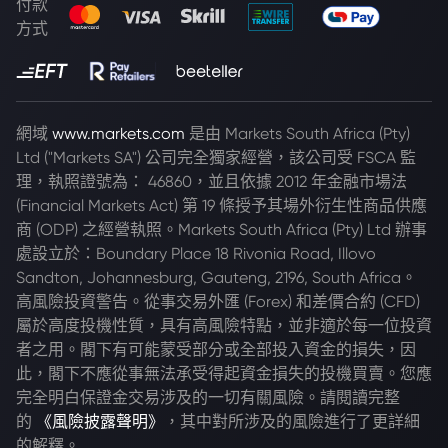
付款
方式
網域
www.markets.com
是由 Markets South Africa (Pty)
Ltd ("Markets SA") 公司完全獨家經營，該公司受 FSCA 監
理，執照證號為： 46860，並且依據 2012 年金融市場法
(Financial Markets Act) 第 19 條授予其場外衍生性商品供應
商 (ODP) 之經營執照。Markets South Africa (Pty) Ltd 辦事
處設立於：Boundary Place 18 Rivonia Road, Illovo
Sandton, Johannesburg, Gauteng, 2196, South Africa。
高風險投資警告。從事交易外匯 (Forex) 和差價合約 (CFD)
屬於高度投機性質，具有高風險特點，並非適於每一位投資
者之用。閣下有可能蒙受部分或全部投入資金的損失，因
此，閣下不應從事無法承受得起資金損失的投機買賣。您應
完全明白保證金交易涉及的一切有關風險。請閱讀完整
的
《風險披露聲明》
，其中對所涉及的風險進行了更詳細
的解釋。