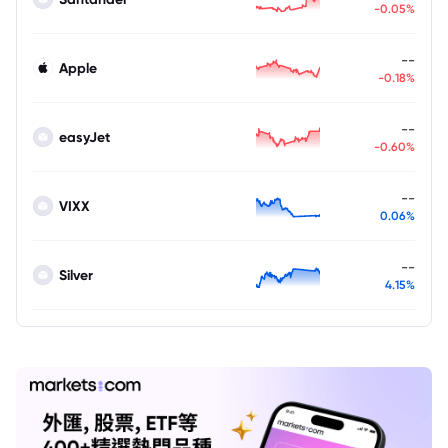
-0.05%
--
Apple
-0.18%
--
easyJet
-0.60%
--
VIXX
0.06%
--
Silver
4.15%