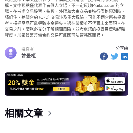
薦。文中觀點僅代表作者個人立場，不一定反映Markets.com的立
場。在考慮交易股票、指數、外匯和大宗商品並進行價格預測時，
請記住，差價合約 (CFD) 交易涉及重大風險，可能不適合所有投資
者。槓桿產品可能導致本金損失。過往業績並不代表未來表現。在
交易之前，請務必充分了解相關風險，並考慮您的投資目標和經驗
程度。加密貨幣差價合約交易可能因司法管轄區而異。
分享給
撰寫者
許景桓
相關文章