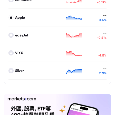
-0.19%
--
Apple
0.12%
--
easyJet
-0.51%
--
VIXX
-1.12%
--
Silver
2.74%