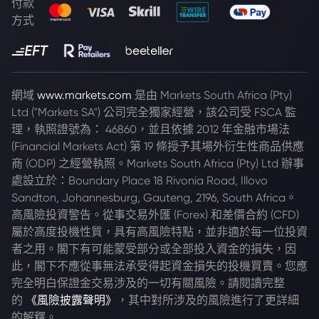
付款
方式
網域
www.markets.com
是由 Markets South Africa (Pty)
Ltd ("Markets SA") 公司完全獨家經營，該公司受 FSCA 監
理，執照證號為： 46860，並且依據 2012 年金融市場法
(Financial Markets Act) 第 19 條授予其場外衍生性商品供應
商 (ODP) 之經營執照。Markets South Africa (Pty) Ltd 辦事
處設立於：Boundary Place 18 Rivonia Road, Illovo
Sandton, Johannesburg, Gauteng, 2196, South Africa。
高風險投資警告。從事交易外匯 (Forex) 和差價合約 (CFD)
屬於高度投機性質，具有高風險特點，並非適於每一位投資
者之用。閣下有可能蒙受部分或全部投入資金的損失，因
此，閣下不應從事無法承受得起資金損失的投機買賣。您應
完全明白保證金交易涉及的一切有關風險。請閱讀完整
的
《風險披露聲明》
，其中對所涉及的風險進行了更詳細
的解釋。