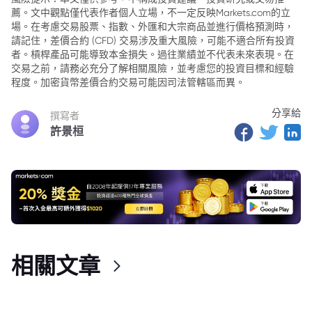
薦。文中觀點僅代表作者個人立場，不一定反映Markets.com的立
場。在考慮交易股票、指數、外匯和大宗商品並進行價格預測時，
請記住，差價合約 (CFD) 交易涉及重大風險，可能不適合所有投資
者。槓桿產品可能導致本金損失。過往業績並不代表未來表現。在
交易之前，請務必充分了解相關風險，並考慮您的投資目標和經驗
程度。加密貨幣差價合約交易可能因司法管轄區而異。
分享給
撰寫者
許景桓
相關文章