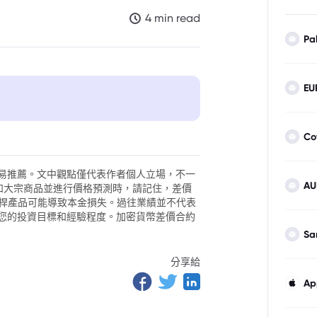
4 min read
Pa
EU
Co
易推薦。文中觀點僅代表作者個人立場，不一
AU
外匯和大宗商品並進行價格預測時，請記住，差價
。槓桿產品可能導致本金損失。過往業績並不代表
您的投資目標和經驗程度。加密貨幣差價合約
Sa
分享給
Ap