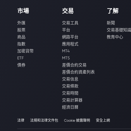
市場
交易
了解
外匯
交易工具
新聞
股票
平台
交易基礎知
商品
網路平台
教育中心
指數
應用程式
加密貨幣
MT4
ETF
MT5
債券
差價合約交易
差價合約資產列表
交易信息
交易條款
交易時間
交易計算器
經濟日曆
法律
法規和法律文件包
Cookie 披露聲明
安全上網