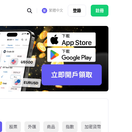
登錄
註冊
繁體中文
股票
外匯
商品
指數
加密貨幣
交易所買