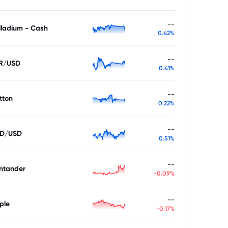
--
lladium - Cash
0.42%
--
R/USD
0.41%
--
tton
0.22%
--
D/USD
0.51%
--
ntander
-0.09%
--
ple
-0.17%