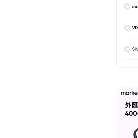
ea
VI
Sil