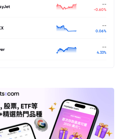
--
syJet
-0.60%
--
XX
0.06%
--
ver
4.33%