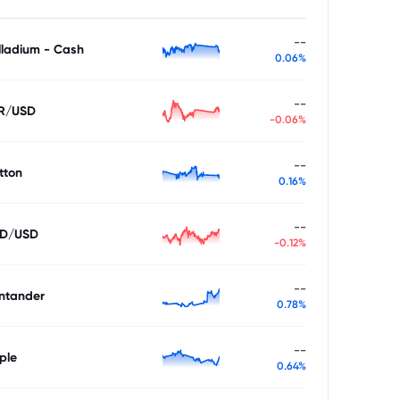
--
lladium - Cash
0.06%
--
R/USD
-0.06%
--
tton
0.16%
--
D/USD
-0.12%
--
ntander
0.78%
--
ple
0.64%