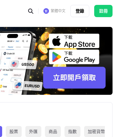
登錄
註冊
繁體中文
股票
外匯
商品
指數
加密貨幣
交易所買