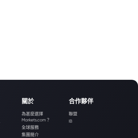
關於
合作夥伴
為甚麼選擇
聯盟
Markets.com？
識
IB
全球服務
集團簡介