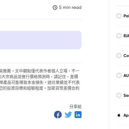
5 min read
Pa
EU
Co
易推薦。文中觀點僅代表作者個人立場，不一
AU
外匯和大宗商品並進行價格預測時，請記住，差價
。槓桿產品可能導致本金損失。過往業績並不代表
您的投資目標和經驗程度。加密貨幣差價合約
Sa
分享給
Ap