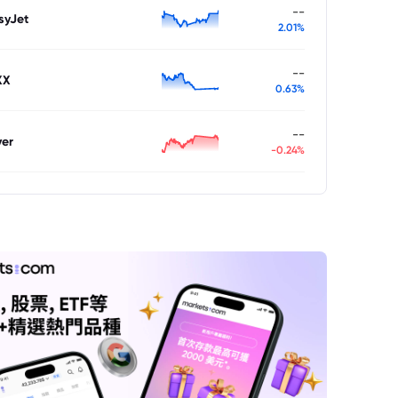
--
syJet
2.01%
--
XX
0.63%
--
ver
-0.24%