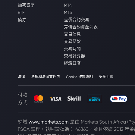
加密貨幣
MT4
ETF
MT5
債券
差價合約交易
差價合約資產列表
交易信息
交易條款
交易時間
交易計算器
經濟日曆
法律
法規和法律文件包
Cookie 披露聲明
安全上網
付款
方式
網域
www.markets.com
是由 Markets South Africa 
FSCA 監理，執照證號為： 46860，並且依據 2012 年金融市場法