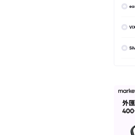
ea
VI
Sil