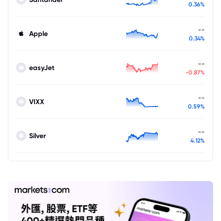
0.36%
--
Apple
0.34%
--
easyJet
-0.87%
--
VIXX
0.59%
--
Silver
4.12%