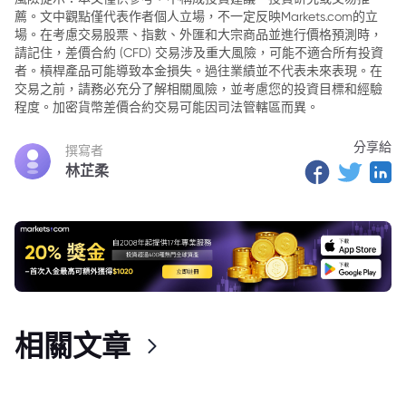
薦。文中觀點僅代表作者個人立場，不一定反映Markets.com的立
3. 打破僵局
場。在考慮交易股票、指數、外匯和大宗商品並進行價格預測時，
4. 這意味著什麼？
請記住，差價合約 (CFD) 交易涉及重大風險，可能不適合所有投資
者。槓桿產品可能導致本金損失。過往業績並不代表未來表現。在
5. 誰受益？
交易之前，請務必充分了解相關風險，並考慮您的投資目標和經驗
程度。加密貨幣差價合約交易可能因司法管轄區而異。
6. 國家加密貨幣戰略
分享給
7. 新法律和法規
撰寫者
林芷柔
8. 資本流入和機構加速
9. 結論
相關文章