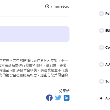
7 min read
Pa
EU
Co
場的主導影響
易推薦。文中觀點僅代表作者個人立場，不一
AU
外匯和大宗商品並進行價格預測時，請記住，差價
。槓桿產品可能導致本金損失。過往業績並不代表
您的投資目標和經驗程度。加密貨幣差價合約
Sa
分享給
Ap