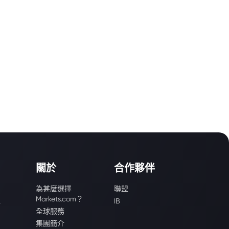
關於
合作夥伴
為甚麼選擇
聯盟
Markets.com？
識
IB
全球服務
集團簡介