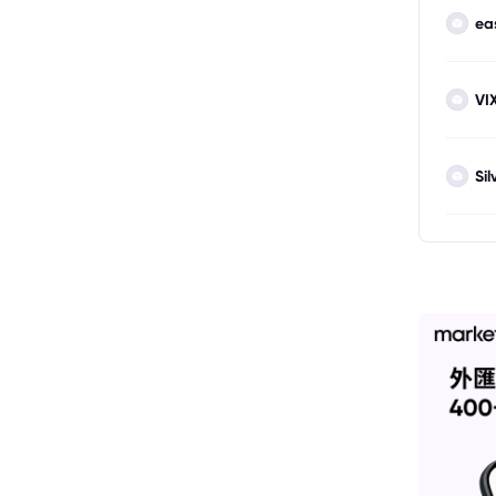
ea
VI
Sil