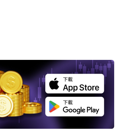
 股指期貨穩步上揚，投資信心逐漸回溫
輝達（Nvidia）的領航：科技巨頭對市場的主
響
 俄烏局勢再起波瀾，避險情緒短暫抬頭
 財報季來臨：零售與科技引領關注
企業多元化與市場展望
Comcast分拆計劃：重組業務迎接未來
結