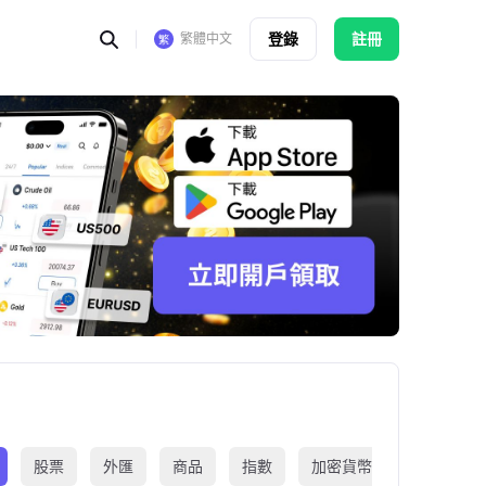
登錄
註冊
繁體中文
股票
外匯
商品
指數
加密貨幣
交易所買