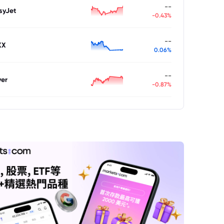
--
syJet
-0.43%
--
XX
0.06%
--
ver
-0.87%