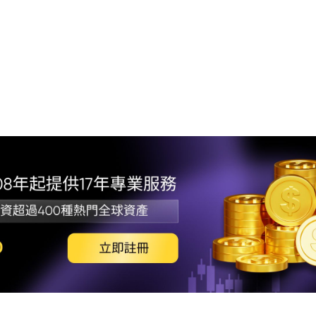
1.
2. 
導影
3.
4.
5. 
6. 
7. 總