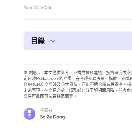
Nov 20, 2024
目錄
1. 股指期貨穩步上揚，投資信心逐漸回溫
2. 輝達（Nvidia）的領航：科技巨頭對市
風險提示：本文僅供參考，不構成投資建議、投資研究或交
定反映Markets.com的立場。在考慮交易股票、指數、
3. 俄烏局勢再起波瀾，避險情緒短暫抬頭
合約 (CFD) 交易涉及重大風險，可能不適合所有投資者
未來表現。在交易之前，請務必充分了解相關風險，並考慮
4. 財報季來臨：零售與科技引領關注
交易可能因司法管轄區而異。
5. 企業多元化與市場展望
撰寫者
So Ze Dong
6. Comcast分拆計劃：重組業務迎接未來