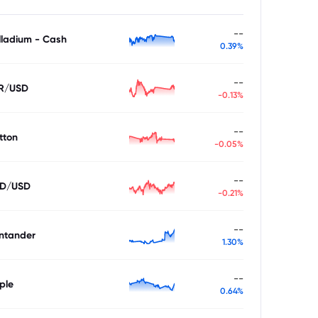
--
lladium - Cash
0.39%
--
R/USD
-0.13%
--
tton
-0.05%
--
D/USD
-0.21%
--
ntander
1.30%
--
ple
0.64%