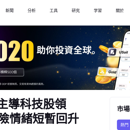
新聞
分析
工具
研究
学習
關於
達主導科技股領
市場
險情緒短暫回升
熱門