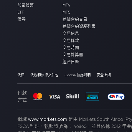
加密貨幣
MT4
ETF
MT5
債券
差價合約交易
差價合約資產列表
交易信息
交易條款
交易時間
交易計算器
經濟日曆
法律
法規和法律文件包
Cookie 披露聲明
安全上網
付款
方式
網域
www.markets.com
是由 Markets South Africa 
FSCA 監理，執照證號為： 46860，並且依據 2012 年金融市場法