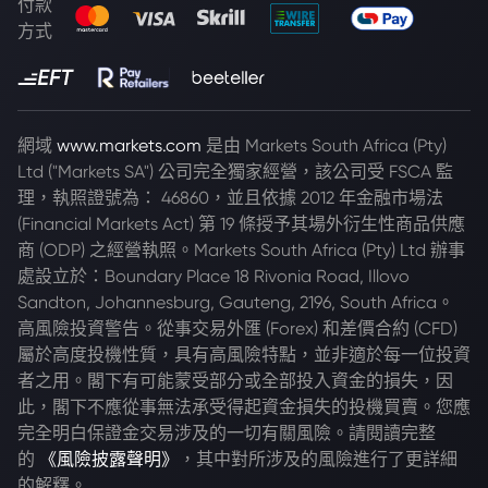
付款
方式
網域
www.markets.com
是由 Markets South Africa (Pty)
Ltd ("Markets SA") 公司完全獨家經營，該公司受 FSCA 監
理，執照證號為： 46860，並且依據 2012 年金融市場法
(Financial Markets Act) 第 19 條授予其場外衍生性商品供應
商 (ODP) 之經營執照。Markets South Africa (Pty) Ltd 辦事
處設立於：Boundary Place 18 Rivonia Road, Illovo
Sandton, Johannesburg, Gauteng, 2196, South Africa。
高風險投資警告。從事交易外匯 (Forex) 和差價合約 (CFD)
屬於高度投機性質，具有高風險特點，並非適於每一位投資
者之用。閣下有可能蒙受部分或全部投入資金的損失，因
此，閣下不應從事無法承受得起資金損失的投機買賣。您應
完全明白保證金交易涉及的一切有關風險。請閱讀完整
的
《風險披露聲明》
，其中對所涉及的風險進行了更詳細
的解釋。