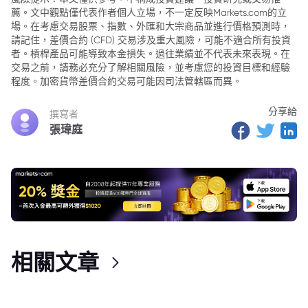
薦。文中觀點僅代表作者個人立場，不一定反映Markets.com的立
場。在考慮交易股票、指數、外匯和大宗商品並進行價格預測時，
請記住，差價合約 (CFD) 交易涉及重大風險，可能不適合所有投資
者。槓桿產品可能導致本金損失。過往業績並不代表未來表現。在
交易之前，請務必充分了解相關風險，並考慮您的投資目標和經驗
程度。加密貨幣差價合約交易可能因司法管轄區而異。
分享給
撰寫者
張瑋庭
相關文章