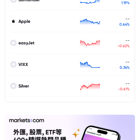
1.19%
--
Apple
0.64%
--
easyJet
-0.62%
--
VIXX
0.34%
--
Silver
-0.61%