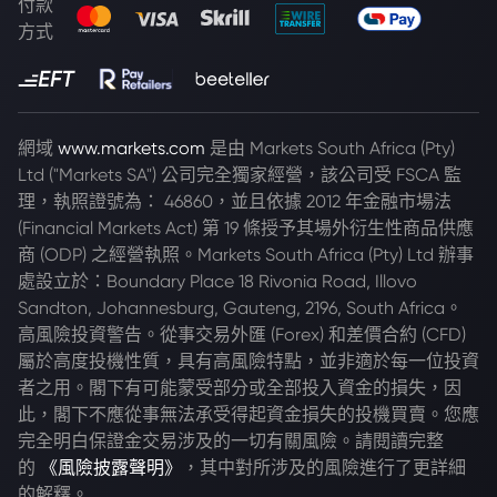
付款
方式
網域
www.markets.com
是由 Markets South Africa (Pty)
Ltd ("Markets SA") 公司完全獨家經營，該公司受 FSCA 監
理，執照證號為： 46860，並且依據 2012 年金融市場法
(Financial Markets Act) 第 19 條授予其場外衍生性商品供應
商 (ODP) 之經營執照。Markets South Africa (Pty) Ltd 辦事
處設立於：Boundary Place 18 Rivonia Road, Illovo
Sandton, Johannesburg, Gauteng, 2196, South Africa。
高風險投資警告。從事交易外匯 (Forex) 和差價合約 (CFD)
屬於高度投機性質，具有高風險特點，並非適於每一位投資
者之用。閣下有可能蒙受部分或全部投入資金的損失，因
此，閣下不應從事無法承受得起資金損失的投機買賣。您應
完全明白保證金交易涉及的一切有關風險。請閱讀完整
的
《風險披露聲明》
，其中對所涉及的風險進行了更詳細
的解釋。