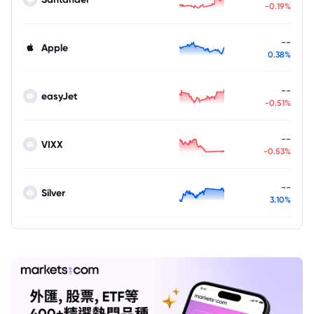
-0.19%
--
Apple
0.38%
--
easyJet
-0.51%
--
VIXX
-0.53%
--
Silver
3.10%