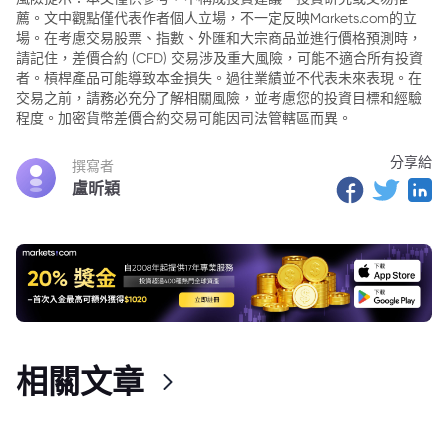
薦。文中觀點僅代表作者個人立場，不一定反映Markets.com的立
場。在考慮交易股票、指數、外匯和大宗商品並進行價格預測時，
請記住，差價合約 (CFD) 交易涉及重大風險，可能不適合所有投資
者。槓桿產品可能導致本金損失。過往業績並不代表未來表現。在
交易之前，請務必充分了解相關風險，並考慮您的投資目標和經驗
程度。加密貨幣差價合約交易可能因司法管轄區而異。
分享給
撰寫者
盧昕穎
相關文章