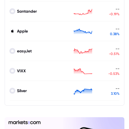
--
Santander
-0.19%
--
Apple
0.38%
--
easyJet
-0.51%
--
VIXX
-0.53%
--
Silver
3.10%