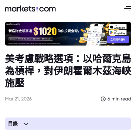
美考慮戰略選項：以哈爾克島
為槓桿，對伊朗霍爾木茲海峽
施壓
Mar 21, 2026
6 min read
目錄
1. 美國政府權衡戰略路徑，以應對霍爾木茲海峽危機