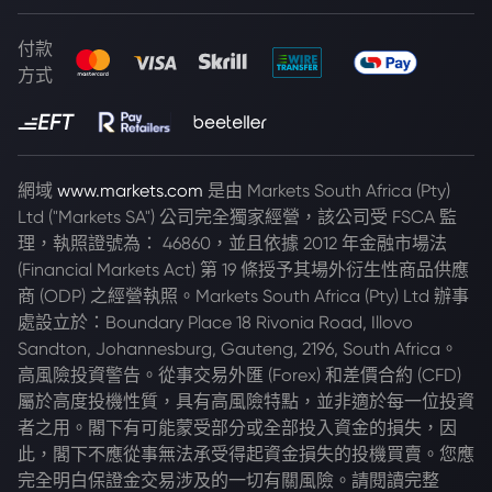
付款
方式
網域
www.markets.com
是由 Markets South Africa (Pty)
Ltd ("Markets SA") 公司完全獨家經營，該公司受 FSCA 監
理，執照證號為： 46860，並且依據 2012 年金融市場法
(Financial Markets Act) 第 19 條授予其場外衍生性商品供應
商 (ODP) 之經營執照。Markets South Africa (Pty) Ltd 辦事
處設立於：Boundary Place 18 Rivonia Road, Illovo
Sandton, Johannesburg, Gauteng, 2196, South Africa。
高風險投資警告。從事交易外匯 (Forex) 和差價合約 (CFD)
屬於高度投機性質，具有高風險特點，並非適於每一位投資
者之用。閣下有可能蒙受部分或全部投入資金的損失，因
此，閣下不應從事無法承受得起資金損失的投機買賣。您應
完全明白保證金交易涉及的一切有關風險。請閱讀完整