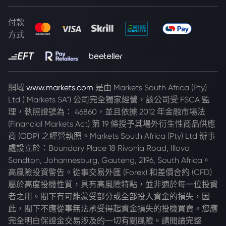
付款
方式
網域
www.markets.com
是由 Markets South Africa (Pty)
Ltd ("Markets SA") 公司完全獨家經營，該公司受 FSCA 監
理，執照證號為： 46860，並且依據 2012 年金融市場法
(Financial Markets Act) 第 19 條授予其場外衍生性商品供應
商 (ODP) 之經營執照。Markets South Africa (Pty) Ltd 辦事
處設立於：Boundary Place 18 Rivonia Road, Illovo
Sandton, Johannesburg, Gauteng, 2196, South Africa。
高風險投資警告。從事交易外匯 (Forex) 和差價合約 (CFD)
屬於高度投機性質，具有高風險特點，並非適於每一位投資
者之用。閣下有可能蒙受部分或全部投入資金的損失，因
此，閣下不應從事無法承受得起資金損失的投機買賣。您應
完全明白保證金交易涉及的一切有關風險。請閱讀完整