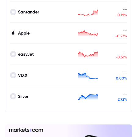
--
Santander
-0.19%
--
Apple
-0.23%
--
easyJet
-0.51%
--
VIXX
0.00%
--
Silver
2.72%