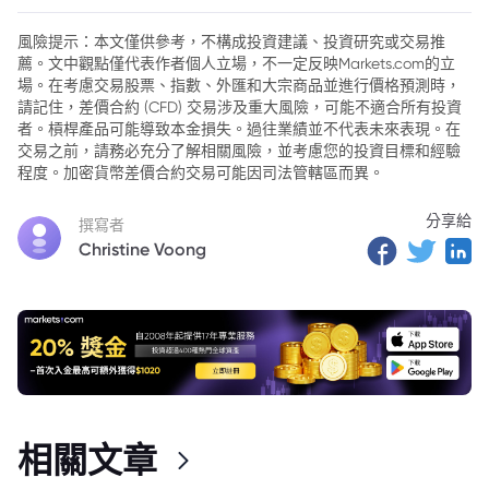
2. 全球經濟放緩限制國際原油價格走勢
風險提示：本文僅供參考，不構成投資建議、投資研究或交易推
薦。文中觀點僅代表作者個人立場，不一定反映Markets.com的立
3. 貿易政策不確定性加劇國際原油價格波動
場。在考慮交易股票、指數、外匯和大宗商品並進行價格預測時，
4. 俄烏局勢與OPEC+政策影響國際原油價格供應面
請記住，差價合約 (CFD) 交易涉及重大風險，可能不適合所有投資
者。槓桿產品可能導致本金損失。過往業績並不代表未來表現。在
5. 市場展望：美國GDP與通膨數據將影響國際原油價格走勢
交易之前，請務必充分了解相關風險，並考慮您的投資目標和經驗
程度。加密貨幣差價合約交易可能因司法管轄區而異。
分享給
撰寫者
Christine Voong
相關文章