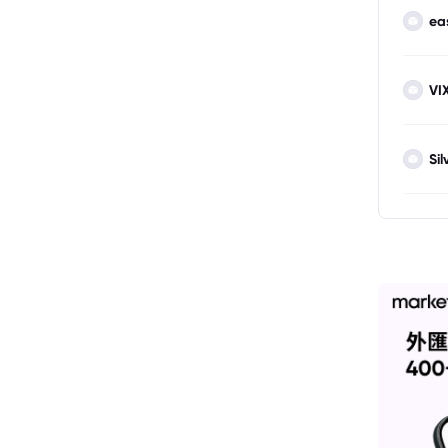
ea
VI
Sil