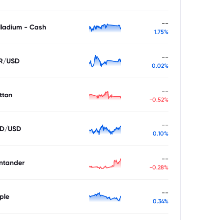
--
lladium - Cash
1.75%
--
R/USD
0.02%
--
tton
-0.52%
--
D/USD
0.10%
--
ntander
-0.28%
--
ple
0.34%