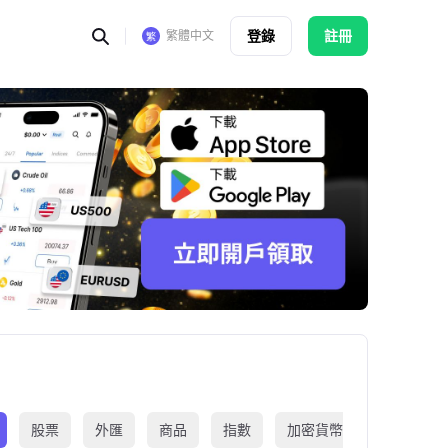
登錄
註冊
繁體中文
股票
外匯
商品
指數
加密貨幣
交易所買