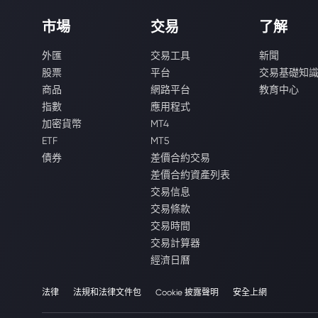
市場
交易
了解
外匯
交易工具
新聞
股票
平台
交易基礎知
商品
網路平台
教育中心
指數
應用程式
加密貨幣
MT4
ETF
MT5
債券
差價合約交易
差價合約資產列表
交易信息
交易條款
交易時間
交易計算器
經濟日曆
法律
法規和法律文件包
Cookie 披露聲明
安全上網