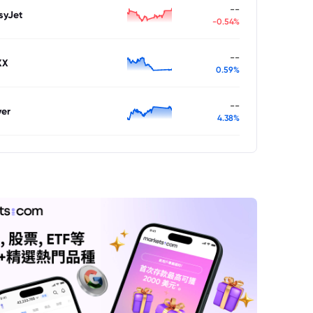
--
syJet
-0.54%
--
XX
0.59%
--
ver
4.38%