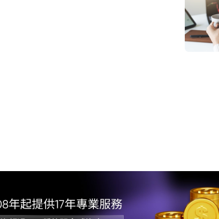
1. 
2.
3. 
4. 
5. 
6. 