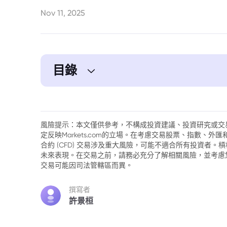
Nov 11, 2025
目錄
1. 文章要點
2. 機構投資者看好加密貨幣
風險提示：本文僅供參考，不構成投資建議、投資研究或交
定反映Markets.com的立場。在考慮交易股票、指數、
3. 預期未來回報更高
合約 (CFD) 交易涉及重大風險，可能不適合所有投資者
未來表現。在交易之前，請務必充分了解相關風險，並考慮
4. 預測數位資產市場成熟
交易可能因司法管轄區而異。
5. 機構需求仍然很高
撰寫者
許景桓
6. 加密貨幣質押ETF作為潛在催化劑