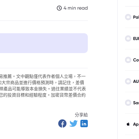
4 min read
Pa
EU
Co
易推薦。文中觀點僅代表作者個人立場，不一
AU
外匯和大宗商品並進行價格預測時，請記住，差價
。槓桿產品可能導致本金損失。過往業績並不代表
您的投資目標和經驗程度。加密貨幣差價合約
Sa
分享給
Ap