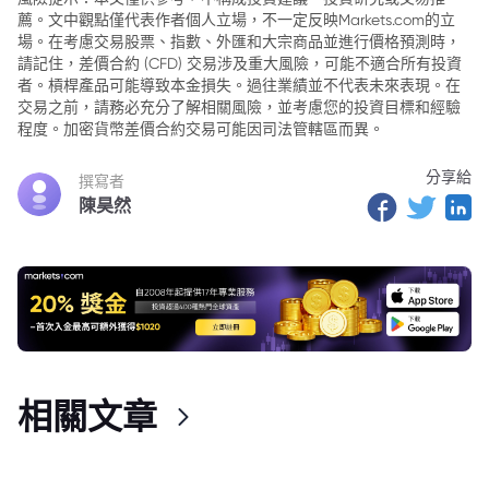
薦。文中觀點僅代表作者個人立場，不一定反映Markets.com的立
場。在考慮交易股票、指數、外匯和大宗商品並進行價格預測時，
請記住，差價合約 (CFD) 交易涉及重大風險，可能不適合所有投資
者。槓桿產品可能導致本金損失。過往業績並不代表未來表現。在
交易之前，請務必充分了解相關風險，並考慮您的投資目標和經驗
程度。加密貨幣差價合約交易可能因司法管轄區而異。
分享給
撰寫者
陳昊然
相關文章