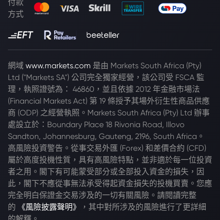
付款
方式
網域
www.markets.com
是由 Markets South Africa (Pty)
Ltd ("Markets SA") 公司完全獨家經營，該公司受 FSCA 監
理，執照證號為： 46860，並且依據 2012 年金融市場法
(Financial Markets Act) 第 19 條授予其場外衍生性商品供應
商 (ODP) 之經營執照。Markets South Africa (Pty) Ltd 辦事
處設立於：Boundary Place 18 Rivonia Road, Illovo
Sandton, Johannesburg, Gauteng, 2196, South Africa。
高風險投資警告。從事交易外匯 (Forex) 和差價合約 (CFD)
屬於高度投機性質，具有高風險特點，並非適於每一位投資
者之用。閣下有可能蒙受部分或全部投入資金的損失，因
此，閣下不應從事無法承受得起資金損失的投機買賣。您應
完全明白保證金交易涉及的一切有關風險。請閱讀完整
的
《風險披露聲明》
，其中對所涉及的風險進行了更詳細
的解釋。