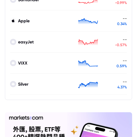
-0.99%
--
Apple
0.34%
--
easyJet
-0.57%
--
VIXX
0.59%
--
Silver
4.37%