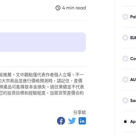
4 min read
Pa
EU
Co
易推薦。文中觀點僅代表作者個人立場，不一
AU
外匯和大宗商品並進行價格預測時，請記住，差價
。槓桿產品可能導致本金損失。過往業績並不代表
您的投資目標和經驗程度。加密貨幣差價合約
Sa
分享給
Ap