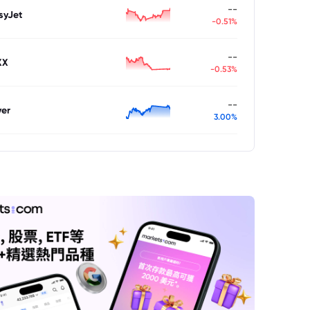
--
syJet
-0.51%
--
XX
-0.53%
--
ver
3.00%