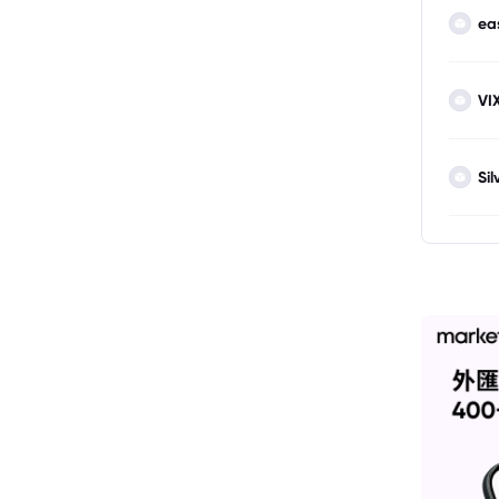
ea
VI
Sil