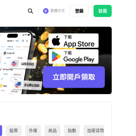
登錄
註冊
繁體中文
股票
外匯
商品
指數
加密貨幣
交易所買