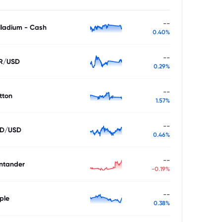
--
lladium - Cash
0.40%
--
R/USD
0.29%
--
tton
1.57%
--
D/USD
0.46%
--
ntander
-0.19%
--
ple
0.38%