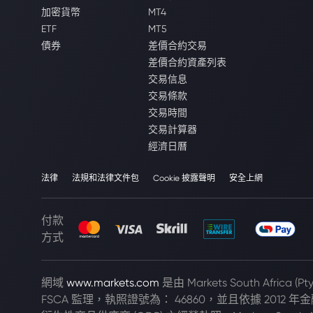
加密貨幣
MT4
ETF
MT5
債券
差價合約交易
差價合約資產列表
交易信息
交易條款
交易時間
交易計算器
經濟日曆
法律
法規和法律文件包
Cookie 披露聲明
安全上網
付款
方式
網域
www.markets.com
是由 Markets South Africa 
FSCA 監理，執照證號為： 46860，並且依據 2012 年金融市場法