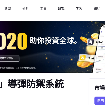
新聞
分析
工具
研究
学習
關於
」導彈防禦系統
市場
熱門