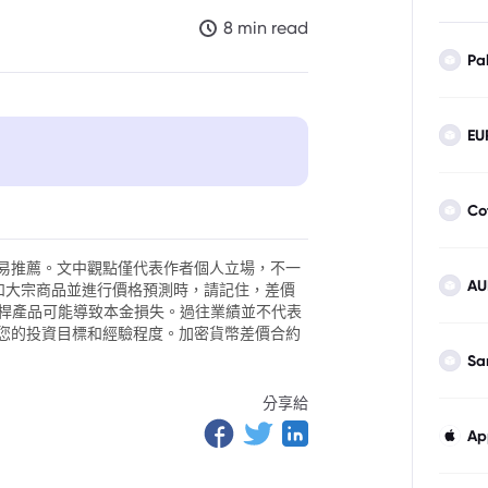
8 min read
Pa
EU
的市場波動
Co
易推薦。文中觀點僅代表作者個人立場，不一
AU
外匯和大宗商品並進行價格預測時，請記住，差價
。槓桿產品可能導致本金損失。過往業績並不代表
您的投資目標和經驗程度。加密貨幣差價合約
動性需求
Sa
調整
分享給
Ap