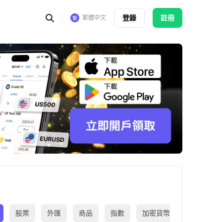
登錄
註冊
繁體中文
股票
外匯
商品
指數
加密貨幣
交易所買