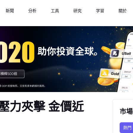
新聞
分析
工具
研究
学習
關於
壓力夾擊 金價近
市場
熱門