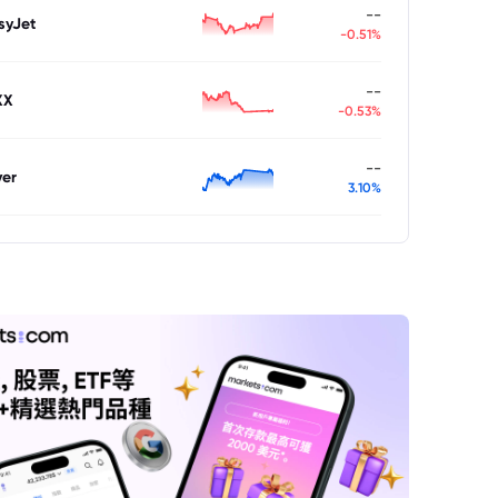
--
syJet
-0.51%
--
XX
-0.53%
--
ver
3.10%