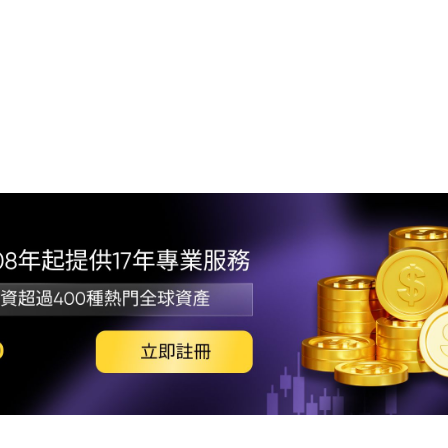
1.
波動
2.
3.
4.
求
5.
6.