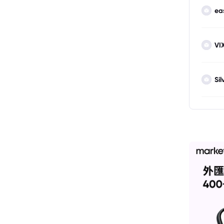
ea
VI
Sil