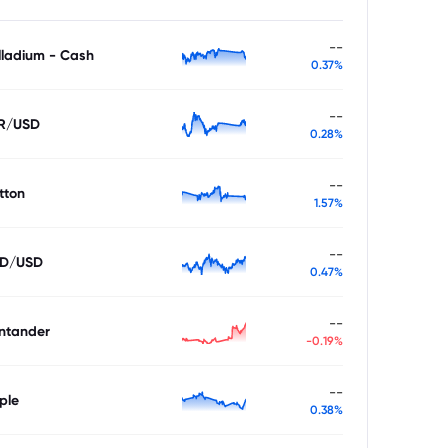
--
lladium - Cash
0.37%
--
R/USD
0.28%
--
tton
1.57%
--
D/USD
0.47%
--
ntander
-0.19%
--
ple
0.38%