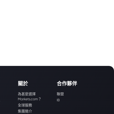
關於
合作夥伴
為甚麼選擇
聯盟
Markets.com？
識
IB
全球服務
集團簡介