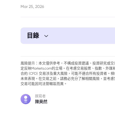
Mar 25, 2026
目錄
1. 金價承壓：地緣政治動盪與通膨陰影下
2. 地緣政治衝突對金價的短期影響
風險提示：本文僅供參考，不構成投資建議、投資研究或交
定反映Markets.com的立場。在考慮交易股票、指數、
3. 持續的通膨威脅與貨幣政策預期
合約 (CFD) 交易涉及重大風險，可能不適合所有投資者
未來表現。在交易之前，請務必充分了解相關風險，並考慮
4. 專家視角：黃金的週期性調整與緊急流
交易可能因司法管轄區而異。
5. 投資者行為模式：應對危機的資產配置
撰寫者
陳昊然
6. 長期基本面與技術分析的平衡