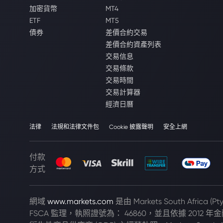
加密貨幣
MT4
ETF
MT5
債券
差價合約交易
差價合約資產列表
交易信息
交易條款
交易時間
交易計算器
經濟日曆
法律
法規和法律文件包
Cookie 披露聲明
安全上網
付款
方式
網域
www.markets.com
是由 Markets South Africa 
FSCA 監理，執照證號為： 46860，並且依據 2012 年金融市場法