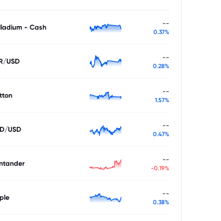
--
lladium - Cash
0.37%
--
R/USD
0.28%
--
tton
1.57%
--
D/USD
0.47%
--
ntander
-0.19%
--
ple
0.38%