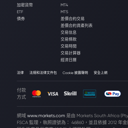
加密貨幣
MT4
ETF
MT5
債券
差價合約交易
差價合約資產列表
交易信息
交易條款
交易時間
交易計算器
經濟日曆
法律
法規和法律文件包
Cookie 披露聲明
安全上網
付款
方式
網域
www.markets.com
是由 Markets South Africa 
FSCA 監理，執照證號為： 46860，並且依據 2012 年金融市場法