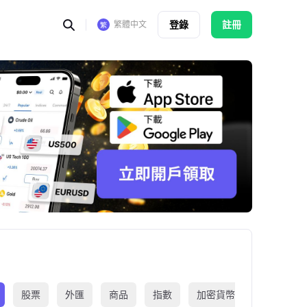
登錄
註冊
繁體中文
股票
外匯
商品
指數
加密貨幣
交易所買