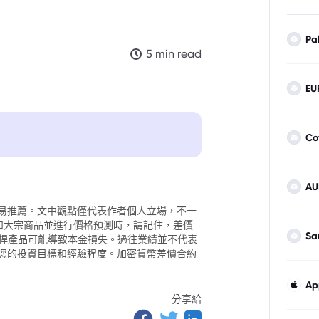
Pa
5 min read
EU
Co
於預期
AU
升
易推薦。文中觀點僅代表作者個人立場，不一
外匯和大宗商品並進行價格預測時，請記住，差價
Sa
。槓桿產品可能導致本金損失。過往業績並不代表
您的投資目標和經驗程度。加密貨幣差價合約
Ap
審慎觀望
分享給