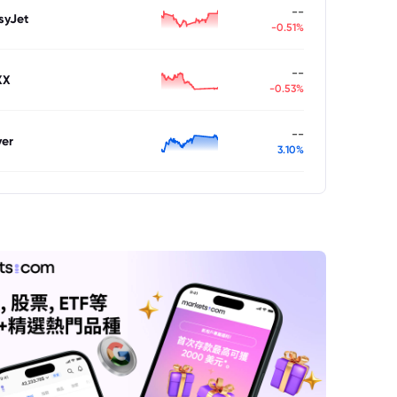
--
syJet
-0.51%
--
XX
-0.53%
--
ver
3.10%