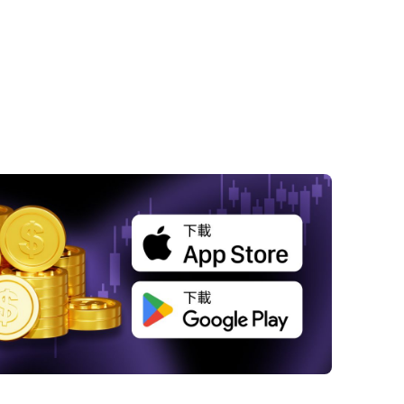
 美元走弱支撐黃金價格走勢，通膨數據高於預
 川普推動俄烏和平談判，市場風險情緒回升
 貴金屬同步上揚，工業金屬走勢分化
 市場聚焦美國利率政策與貿易關稅影響
 總結：黃金價格走勢維持強勢，投資人審慎觀