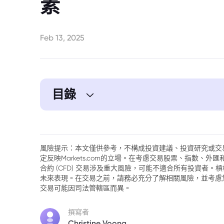
素
Feb 13, 2025
目錄
1. 美元走弱支撐黃金價格走勢，通膨數據高
2. 川普推動俄烏和平談判，市場風險情緒回
風險提示：本文僅供參考，不構成投資建議、投資研究或交
定反映Markets.com的立場。在考慮交易股票、指數、
3. 貴金屬同步上揚，工業金屬走勢分化
合約 (CFD) 交易涉及重大風險，可能不適合所有投資者
未來表現。在交易之前，請務必充分了解相關風險，並考慮
4. 市場聚焦美國利率政策與貿易關稅影響
交易可能因司法管轄區而異。
5. 總結：黃金價格走勢維持強勢，投資人
撰寫者
Christine Voong