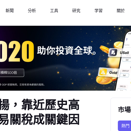
新聞
分析
工具
研究
学習
關於
揚，靠近歷史高
市場
易關稅成關鍵因
熱門