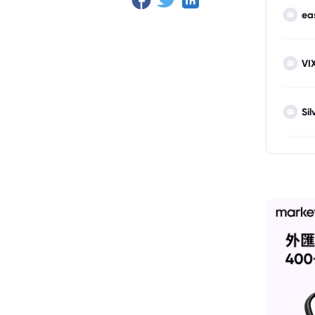
ea
VI
Sil