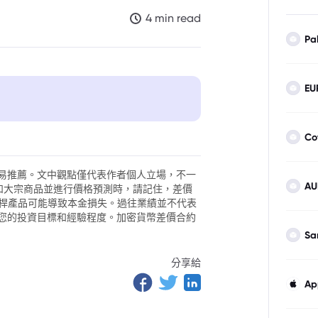
4 min read
Pa
EU
Co
易推薦。文中觀點僅代表作者個人立場，不一
AU
外匯和大宗商品並進行價格預測時，請記住，差價
。槓桿產品可能導致本金損失。過往業績並不代表
您的投資目標和經驗程度。加密貨幣差價合約
Sa
分享給
Ap