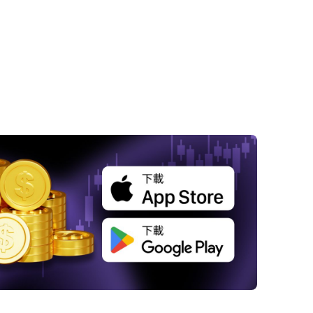
 股市無視衰退陰影：分析觀察