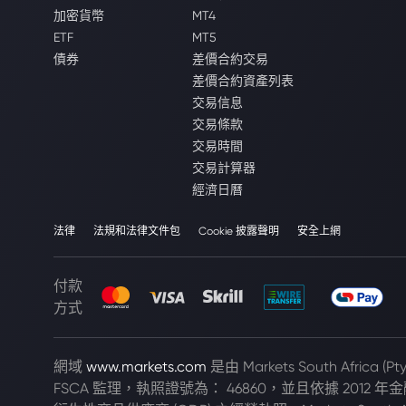
加密貨幣
MT4
ETF
MT5
債券
差價合約交易
差價合約資產列表
交易信息
交易條款
交易時間
交易計算器
經濟日曆
法律
法規和法律文件包
Cookie 披露聲明
安全上網
付款
方式
網域
www.markets.com
是由 Markets South Africa 
FSCA 監理，執照證號為： 46860，並且依據 2012 年金融市場法