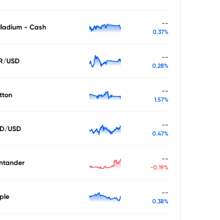
--
lladium - Cash
0.37%
--
R/USD
0.28%
--
tton
1.57%
--
D/USD
0.47%
--
ntander
-0.19%
--
ple
0.38%