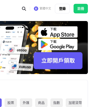
登錄
註冊
繁體中文
股票
外匯
商品
指數
加密貨幣
交易所買