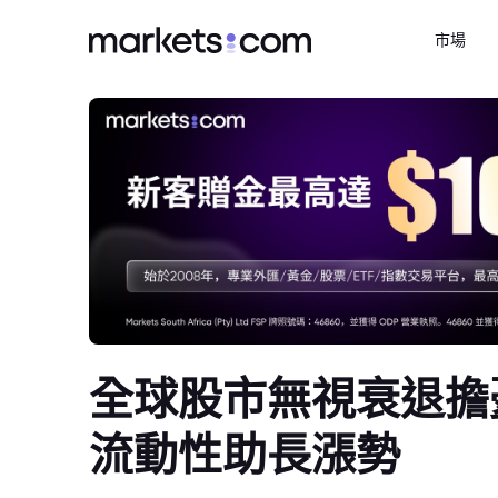
市場
全球股市無視衰退擔
流動性助長漲勢