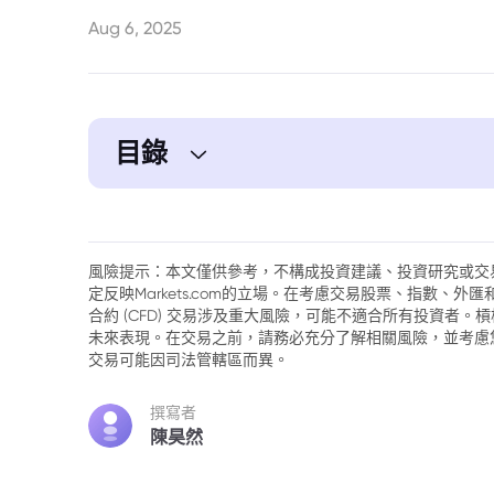
Aug 6, 2025
目錄
1. 股市無視衰退陰影：分析觀察
風險提示：本文僅供參考，不構成投資建議、投資研究或交
定反映Markets.com的立場。在考慮交易股票、指數、
合約 (CFD) 交易涉及重大風險，可能不適合所有投資者
未來表現。在交易之前，請務必充分了解相關風險，並考慮
交易可能因司法管轄區而異。
撰寫者
陳昊然