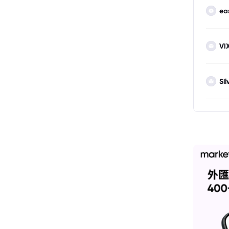
ea
VI
Sil