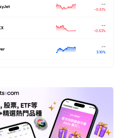
--
syJet
-0.51%
--
XX
-0.53%
--
ver
3.10%