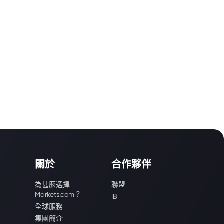
關於
合作夥伴
為甚麼選擇
聯盟
Markets.com？
識
IB
全球服務
集團簡介