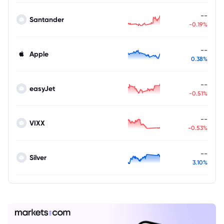
--
Santander
-0.19%
--
Apple
0.38%
--
easyJet
-0.51%
--
VIXX
-0.53%
--
Silver
3.10%