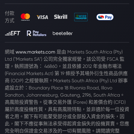
付款
方式
網域
www.markets.com
是由 Markets South Africa (Pty)
Ltd ("Markets SA") 公司完全獨家經營，該公司受 FSCA 監
理，執照證號為： 46860，並且依據 2012 年金融市場法
(Financial Markets Act) 第 19 條授予其場外衍生性商品供應
商 (ODP) 之經營執照。Markets South Africa (Pty) Ltd 辦事
處設立於：Boundary Place 18 Rivonia Road, Illovo
Sandton, Johannesburg, Gauteng, 2196, South Africa。
高風險投資警告。從事交易外匯 (Forex) 和差價合約 (CFD)
屬於高度投機性質，具有高風險特點，並非適於每一位投資
者之用。閣下有可能蒙受部分或全部投入資金的損失，因
此，閣下不應從事無法承受得起資金損失的投機買賣。您應
完全明白保證金交易涉及的一切有關風險。請閱讀完整