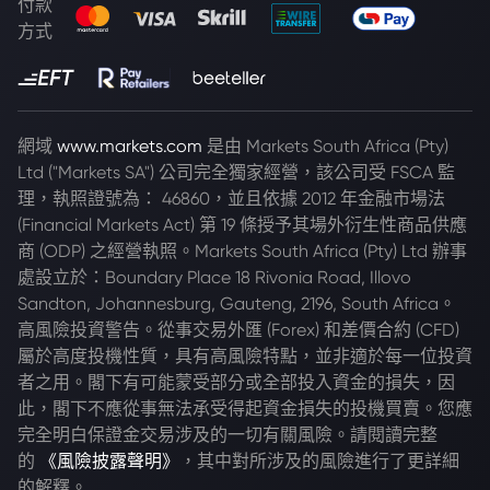
付款
方式
網域
www.markets.com
是由 Markets South Africa (Pty)
Ltd ("Markets SA") 公司完全獨家經營，該公司受 FSCA 監
理，執照證號為： 46860，並且依據 2012 年金融市場法
(Financial Markets Act) 第 19 條授予其場外衍生性商品供應
商 (ODP) 之經營執照。Markets South Africa (Pty) Ltd 辦事
處設立於：Boundary Place 18 Rivonia Road, Illovo
Sandton, Johannesburg, Gauteng, 2196, South Africa。
高風險投資警告。從事交易外匯 (Forex) 和差價合約 (CFD)
屬於高度投機性質，具有高風險特點，並非適於每一位投資
者之用。閣下有可能蒙受部分或全部投入資金的損失，因
此，閣下不應從事無法承受得起資金損失的投機買賣。您應
完全明白保證金交易涉及的一切有關風險。請閱讀完整
的
《風險披露聲明》
，其中對所涉及的風險進行了更詳細
的解釋。