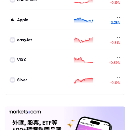
-0.19%
--
Apple
0.38%
--
easyJet
-0.51%
--
VIXX
-0.59%
--
Silver
-0.19%