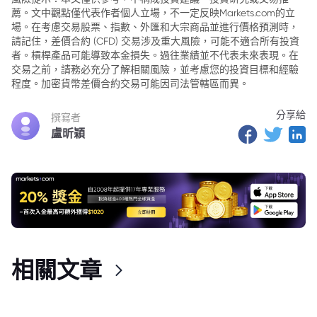
薦。文中觀點僅代表作者個人立場，不一定反映Markets.com的立
場。在考慮交易股票、指數、外匯和大宗商品並進行價格預測時，
請記住，差價合約 (CFD) 交易涉及重大風險，可能不適合所有投資
者。槓桿產品可能導致本金損失。過往業績並不代表未來表現。在
交易之前，請務必充分了解相關風險，並考慮您的投資目標和經驗
程度。加密貨幣差價合約交易可能因司法管轄區而異。
分享給
撰寫者
盧昕穎
相關文章