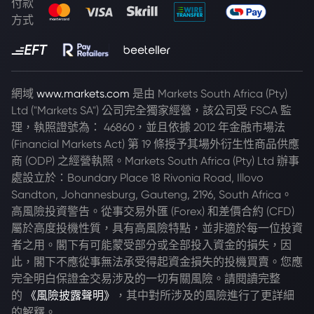
付款
方式
網域
www.markets.com
是由 Markets South Africa (Pty)
Ltd ("Markets SA") 公司完全獨家經營，該公司受 FSCA 監
理，執照證號為： 46860，並且依據 2012 年金融市場法
(Financial Markets Act) 第 19 條授予其場外衍生性商品供應
商 (ODP) 之經營執照。Markets South Africa (Pty) Ltd 辦事
處設立於：Boundary Place 18 Rivonia Road, Illovo
Sandton, Johannesburg, Gauteng, 2196, South Africa。
高風險投資警告。從事交易外匯 (Forex) 和差價合約 (CFD)
屬於高度投機性質，具有高風險特點，並非適於每一位投資
者之用。閣下有可能蒙受部分或全部投入資金的損失，因
此，閣下不應從事無法承受得起資金損失的投機買賣。您應
完全明白保證金交易涉及的一切有關風險。請閱讀完整
的
《風險披露聲明》
，其中對所涉及的風險進行了更詳細
的解釋。