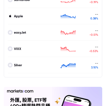
-0.19%
--
Apple
0.38%
--
easyJet
-0.51%
--
VIXX
-0.53%
--
Silver
3.10%