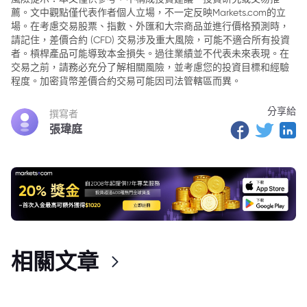
薦。文中觀點僅代表作者個人立場，不一定反映Markets.com的立
場。在考慮交易股票、指數、外匯和大宗商品並進行價格預測時，
請記住，差價合約 (CFD) 交易涉及重大風險，可能不適合所有投資
者。槓桿產品可能導致本金損失。過往業績並不代表未來表現。在
交易之前，請務必充分了解相關風險，並考慮您的投資目標和經驗
程度。加密貨幣差價合約交易可能因司法管轄區而異。
分享給
撰寫者
張瑋庭
相關文章