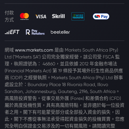
付款
方式
網域
www.markets.com
是由 Markets South Africa (Pty)
Ltd ("Markets SA") 公司完全獨家經營，該公司受 FSCA 監
理，執照證號為： 46860，並且依據 2012 年金融市場法
(Financial Markets Act) 第 19 條授予其場外衍生性商品供應
商 (ODP) 之經營執照。Markets South Africa (Pty) Ltd 辦事
處設立於：Boundary Place 18 Rivonia Road, Illovo
Sandton, Johannesburg, Gauteng, 2196, South Africa。
高風險投資警告。從事交易外匯 (Forex) 和差價合約 (CFD)
屬於高度投機性質，具有高風險特點，並非適於每一位投資
者之用。閣下有可能蒙受部分或全部投入資金的損失，因
此，閣下不應從事無法承受得起資金損失的投機買賣。您應
完全明白保證金交易涉及的一切有關風險。請閱讀完整