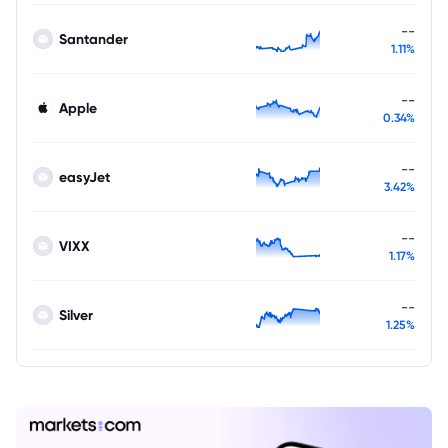
--
Santander
1.11%
--
Apple
0.34%
--
easyJet
3.42%
--
VIXX
1.17%
--
Silver
1.25%