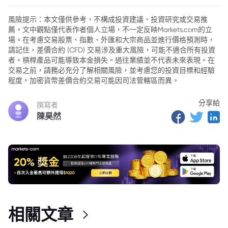
2. 前言
風險提示：本文僅供參考，不構成投資建議、投資研究或交易推
薦。文中觀點僅代表作者個人立場，不一定反映Markets.com的立
3. Balancer 漏洞利用與反應
場。在考慮交易股票、指數、外匯和大宗商品並進行價格預測時，
4. Stream Finance 的 xUSD 困境
請記住，差價合約 (CFD) 交易涉及重大風險，可能不適合所有投資
者。槓桿產品可能導致本金損失。過往業績並不代表未來表現。在
5. 槓桿和透明度風險
交易之前，請務必充分了解相關風險，並考慮您的投資目標和經驗
程度。加密貨幣差價合約交易可能因司法管轄區而異。
6. xUSD 作為抵押品的影響
分享給
7. Arbitrum 作為案例研究
撰寫者
陳昊然
8. 結論
相關文章