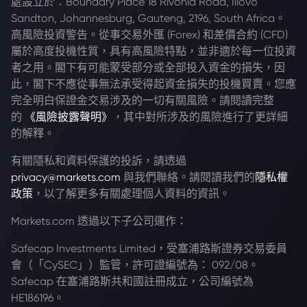
處設立於：Boundary Place 18 Rivonia Road, Illovo
Sandton, Johannesburg, Gauteng, 2196, South Africa。
高風險投資警告。從事交易外匯 (Forex) 和差價合約 (CFD)
屬於高度投機性質，具有高風險特點，並非適於每一位投資
者之用。閣下有可能蒙受部分或全部投入資金的損失，因
此，閣下不應從事無法承受得起資金損失的投機買賣。您應
完全明白保證金交易涉及的一切有關風險。請閱讀完整
的
《風險披露聲明》
，其中對所涉及的風險進行了更詳細
的解釋。
有關隱私和資料保護的投訴，請透過
privacy@markets.com
與我們聯絡。請閱讀我們的
隱私權
政策
，以了解更多有關處理個人資料的資訊。
Markets.com 透過以下子公司運作：
Safecap Investments Limited，受塞浦路斯證券交易委員
會（「CySEC」）監管，許可證編號為： 092/08。
Safecap 在塞浦路斯共和國註冊成立，公司編號為
HE186196。