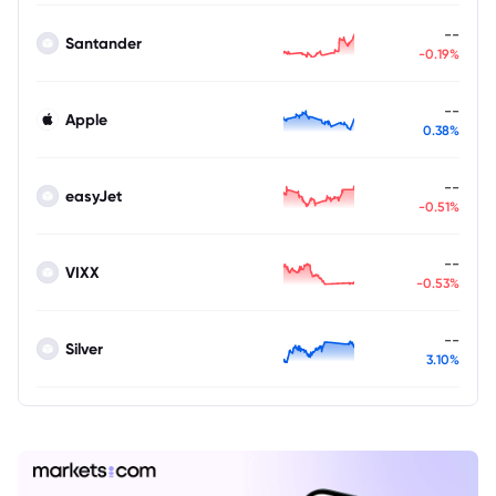
--
Santander
-0.19%
--
Apple
0.38%
--
easyJet
-0.51%
--
VIXX
-0.53%
--
Silver
3.10%